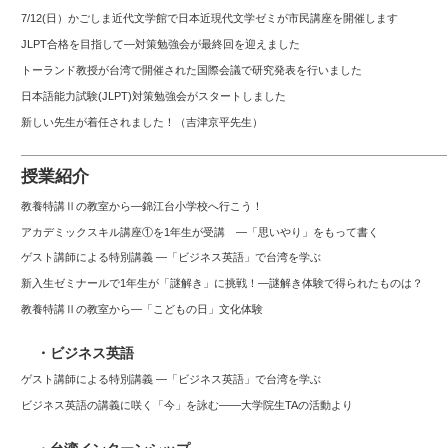
7/12(日）かごしま近代文学館で日本近現代文学ゼミが市民講座を開催します
JLPT合格を目指して—対策勉強会が最終回を迎えました
トーランド教授が台湾で開催された国際会議で研究発表を行いました
日本語能力試験(JLPT)対策勉強会がスタートしました
新しい先生が着任されました！（吉津京平先生）
授業紹介
教養特講Ⅱの教室から―錦江台小学校へ行こう！
アカデミックスキル講座①を1年生が受講 ―「思いやり」をもって書く
ゲスト講師による特別講義 ―「ビジネス英語」で台湾を学ぶ
新入生ゼミナールで1年生が「謎解き」に挑戦！―謎解き体験で得られたものは？
教養特講Ⅱの教室から―「こどもの日」文化体験
・ビジネス英語
ゲスト講師による特別講義 ―「ビジネス英語」で台湾を学ぶ
ビジネス英語の講義に咲く「今」を詠む――大学院生TAの活動より