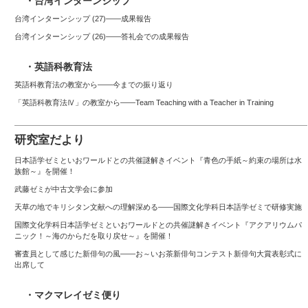
・台湾インターンシップ
台湾インターンシップ (27)——成果報告
台湾インターンシップ (26)――答礼会での成果報告
・英語科教育法
英語科教育法の教室から——今までの振り返り
「英語科教育法Ⅳ」の教室から――Team Teaching with a Teacher in Training
研究室だより
日本語学ゼミといおワールドとの共催謎解きイベント『青色の手紙～約束の場所は水
族館～』を開催！
武藤ゼミが中古文学会に参加
天草の地でキリシタン文献への理解深める――国際文化学科日本語学ゼミで研修実施
国際文化学科日本語学ゼミといおワールドとの共催謎解きイベント『アクアリウムパ
ニック！～海のからだを取り戻せ～』を開催！
審査員として感じた新俳句の風――お～いお茶新俳句コンテスト新俳句大賞表彰式に
出席して
・マクマレイゼミ便り