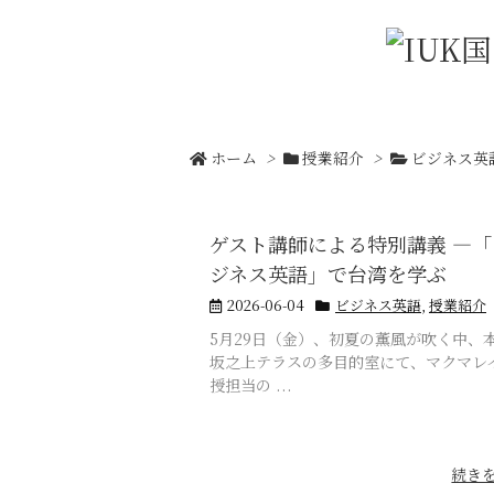
ホーム
>
授業紹介
>
ビジネス英
ゲスト講師による特別講義 ―「
ジネス英語」で台湾を学ぶ
2026-06-04
ビジネス英語
,
授業紹介
5月29日（金）、初夏の薫風が吹く中、
坂之上テラスの多目的室にて、マクマレ
授担当の ...
続き