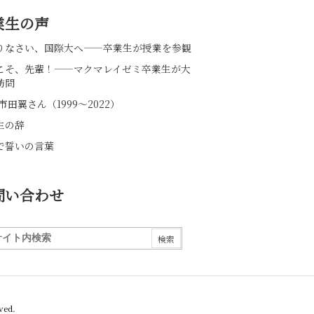
業生の声
りなさい、国際大へ――卒業生が授業を参観
こそ、先輩！――マクマレイゼミ卒業生が大
訪問
市田翼さん（1999～2022）
生の辞
で誓いの言葉
問い合わせ
ved.