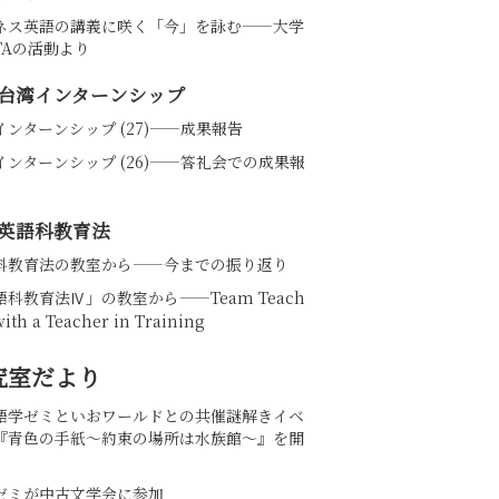
ネス英語の講義に咲く「今」を詠む――大学
TAの活動より
台湾インターンシップ
インターンシップ (27)——成果報告
インターンシップ (26)――答礼会での成果報
英語科教育法
科教育法の教室から——今までの振り返り
語科教育法Ⅳ」の教室から――Team Teach
with a Teacher in Training
究室だより
語学ゼミといおワールドとの共催謎解きイベ
『青色の手紙～約束の場所は水族館～』を開
ゼミが中古文学会に参加