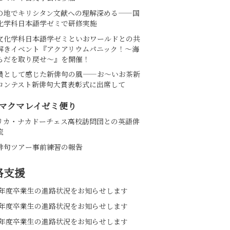
の地でキリシタン文献への理解深める――国
化学科日本語学ゼミで研修実施
文化学科日本語学ゼミといおワールドとの共
解きイベント『アクアリウムパニック！～海
らだを取り戻せ～』を開催！
員として感じた新俳句の風――お～いお茶新
コンテスト新俳句大賞表彰式に出席して
マクマレイゼミ便り
リカ・ナカドーチェス高校訪問団との英語俳
流
俳句ツアー事前練習の報告
路支援
25年度卒業生の進路状況をお知らせします
24年度卒業生の進路状況をお知らせします
23年度卒業生の進路状況をお知らせします