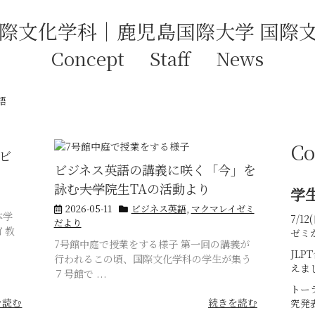
Concept
Staff
News
語
Co
ビ
ビジネス英語の講義に咲く「今」を
詠む――大学院生TAの活動より
学
2026-05-11
ビジネス英語
,
マクマレイゼミ
本学
7/
だより
イ教
ゼミ
7号館中庭で授業をする様子 第一回の講義が
JL
行われるこの頃、国際文化学科の学生が集う
えま
７号館で ...
トー
を読む
続きを読む
究発