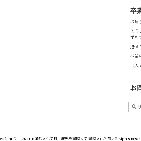
卒
お帰
よう
学を
追悼 
卒業
二人
お
yright ©
2026
IUK国際文化学科｜鹿児島国際大学 国際文化学部
All Rights Reser