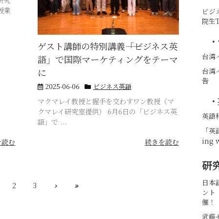
授業
ビジ
院生
・
ゲスト講師の特別講義――「ビジネス英
台湾
語」で国際マーケティングをテーマ
に
台湾
告
2025-06-06
ビジネス英語
・
マクマレイ教授と握手を交わすワン教授（マ
クマレイ研究室提供） 6月6日の「ビジネス英
英語
語」で ...
「英
ing 
を読む
続きを読む
研
日本
2
3
›
»
ント
催！
武藤