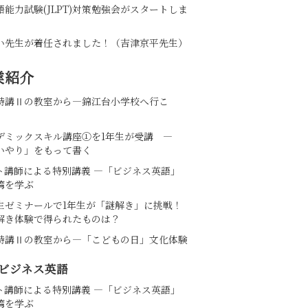
語能力試験(JLPT)対策勉強会がスタートしま
い先生が着任されました！（吉津京平先生）
業紹介
特講Ⅱの教室から―錦江台小学校へ行こ
デミックスキル講座①を1年生が受講 ―
いやり」をもって書く
ト講師による特別講義 ―「ビジネス英語」
湾を学ぶ
生ゼミナールで1年生が「謎解き」に挑戦！
解き体験で得られたものは？
特講Ⅱの教室から―「こどもの日」文化体験
ビジネス英語
ト講師による特別講義 ―「ビジネス英語」
湾を学ぶ