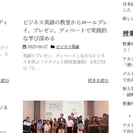
日本
した
新し
ディ
ビジネス英語の教室から――ロールプレ
イ、プレゼン、ディベートで実践的
授
な学び深める
教養
2025-06-27
ビジネス英語
マクマ
う！
て、ビ
英語でプレゼン、ディベートしながらビジネ
アカ
スを学ぶ（マクマレイ研究室提供） 6月27日
「思
の「ビ ...
ゲス
で台
を読む
続きを読む
新入
―謎
教養
ジネ
・
ゲス
で台
研究