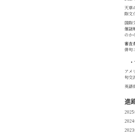
天草
際文
国際
催謎
のか
審査
俳句
・
アメ
句交
英語
進
20
20
20