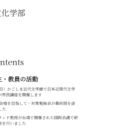
鹿児島国際大学
ntents
生・教員の活動
12(日）かごしま近代文学館で日本近現代文学
が市民講座を開催します
PT合格を目指して—対策勉強会が最終回を迎
した
ランド教授が台湾で開催された国際会議で研
表を行いました