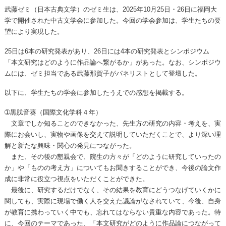
武藤ゼミ（日本古典文学）のゼミ生は、2025年10月25日・26日に福岡大
学で開催された中古文学会に参加した。今回の学会参加は、学生たちの要
望により実現した。
25日は6本の研究発表があり、26日には4本の研究発表とシンポジウム
「本文研究はどのように作品論へ繋がるか」があった。なお、シンポジウ
ムには、ゼミ担当である武藤那賀子がパネリストとして登壇した。
以下に、学生たちの学会に参加したうえでの感想を掲載する。
➀黒肬音葵（国際文化学科４年）
文章でしか知ることのできなかった、先生方の研究の内容・考えを、実
際にお会いし、実物や画像を交えて説明していただくことで、より深い理
解と新たな興味・関心の発見につながった。
また、その後の懇親会で、院生の方々が「どのように研究していったの
か」や「ものの考え方」についてもお聞きすることができ、今後の論文作
成に非常に役立つ視点をいただくことができた。
最後に、研究するだけでなく、その結果を教育にどうつなげていくかに
関しても、実際に現場で働く人を交えた議論がなされていて、今後、自身
が教育に携わっていく中でも、忘れてはならない貴重な内容であった。特
に、今回のテーマであった、「本文研究がどのように作品論につながって