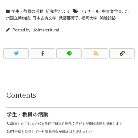
学生・教員の活動
,
研究室だより
ゼミナール
,
中古文学会
,
九
州国立博物館
,
日本古典文学
,
武藤那賀子
,
福岡大学
,
鴻臚館跡
Posted by
iuk-intercultural
Contents
学生・教員の活動
7/12(日）かごしま近代文学館で日本近現代文学ゼミが市民講座を開催します
JLPT合格を目指して—対策勉強会が最終回を迎えました