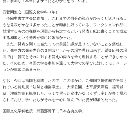
会に参加して本当によかったと心から思っている。
③菅間魁心（国際文化学科３年）
今回中古文学会に参加し、これまでの自分の視点がひっくり返されるよ
うな発表がかなり多かったことが印象に残っている。フィクション作品に
登場するものの在処を現実から特定するという発表と紙に書くことで成立
する和歌という発表が特に印象深かった。
また、発表を聞くに当たっての前提知識が足りていないことを痛感し
た。先生方の発表内容の３割ほどしかその場で理解出来ず、質疑応答の場
面では、質問とそれに対する答えの両方を全く理解することができなかっ
た。そのため、今回の学会参加を通して大学での学びに対してモチベーシ
ョンが非常に高まった。
なお、今回は福岡を訪問したので、このほかに、九州国立博物館で開催さ
れている特別展「法然と極楽浄土」、大濠公園、太宰府天満宮、福岡城
跡、鴻臚館跡も観覧した。ゼミで習った変体かな（くずし字）が多く展示
されており、学生たちがそれを一心に読んでいた姿が印象的だった。
国際文化学科教授 武藤那賀子（日本古典文学）