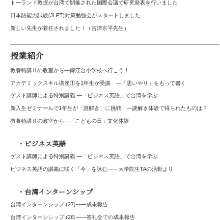
トーランド教授が台湾で開催された国際会議で研究発表を行いました
日本語能力試験(JLPT)対策勉強会がスタートしました
新しい先生が着任されました！（吉津京平先生）
授業紹介
教養特講Ⅱの教室から―錦江台小学校へ行こう！
アカデミックスキル講座①を1年生が受講 ―「思いやり」をもって書く
ゲスト講師による特別講義 ―「ビジネス英語」で台湾を学ぶ
新入生ゼミナールで1年生が「謎解き」に挑戦！―謎解き体験で得られたものは？
教養特講Ⅱの教室から―「こどもの日」文化体験
・ビジネス英語
ゲスト講師による特別講義 ―「ビジネス英語」で台湾を学ぶ
ビジネス英語の講義に咲く「今」を詠む――大学院生TAの活動より
・台湾インターンシップ
台湾インターンシップ (27)——成果報告
台湾インターンシップ (26)――答礼会での成果報告