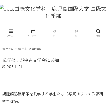
メニュー
サイドバー
前へ
次へ
検索
ホーム
>
学生・教員の活動
武藤ゼミが中古文学会に参加
2025-11-01
鴻臚館跡展示館を見学する学生たち（写真はすべて武藤研
究室提供）