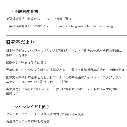
・英語科教育法
英語科教育法の教室から——今までの振り返り
「英語科教育法Ⅳ」の教室から――Team Teaching with a Teacher in Training
研究室だより
日本語学ゼミといおワールドとの共催謎解きイベント『青色の手紙～約束の場所は水
族館～』を開催！
武藤ゼミが中古文学会に参加
天草の地でキリシタン文献への理解深める――国際文化学科日本語学ゼミで研修実施
国際文化学科日本語学ゼミといおワールドとの共催謎解きイベント『アクアリウムパ
ニック！～海のからだを取り戻せ～』を開催！
審査員として感じた新俳句の風――お～いお茶新俳句コンテスト新俳句大賞表彰式に
出席して
・マクマレイゼミ便り
アメリカ・ナカドーチェス高校訪問団との英語俳句交流
英語俳句ツアー事前練習の報告