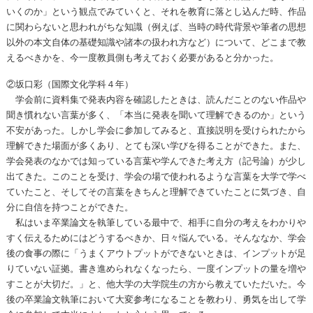
いくのか」という観点でみていくと、それを教育に落とし込んだ時、作品
に関わらないと思われがちな知識（例えば、当時の時代背景や筆者の思想
以外の本文自体の基礎知識や諸本の扱われ方など）について、どこまで教
えるべきかを、今一度教員側も考えておく必要があると分かった。
②坂口彩（国際文化学科４年）
学会前に資料集で発表内容を確認したときは、読んだことのない作品や
聞き慣れない言葉が多く、「本当に発表を聞いて理解できるのか」という
不安があった。しかし学会に参加してみると、直接説明を受けられたから
理解できた場面が多くあり、とても深い学びを得ることができた。また、
学会発表のなかでは知っている言葉や学んできた考え方（記号論）が少し
出てきた。このことを受け、学会の場で使われるような言葉を大学で学べ
ていたこと、そしてその言葉をきちんと理解できていたことに気づき、自
分に自信を持つことができた。
私はいま卒業論文を執筆している最中で、相手に自分の考えをわかりや
すく伝えるためにはどうするべきか、日々悩んでいる。そんななか、学会
後の食事の際に「うまくアウトプットができないときは、インプットが足
りていない証拠。書き進められなくなったら、一度インプットの量を増や
すことが大切だ。」と、他大学の大学院生の方から教えていただいた。今
後の卒業論文執筆において大変参考になることを教わり、勇気を出して学