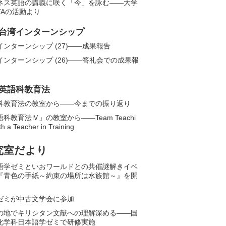
ネス英語の講義に咲く「今」を詠む――大学
TAの活動より
台湾インターンシップ
インターンシップ (27)——成果報告
インターンシップ (26)――答礼会での成果報
英語科教育法
科教育法の教室から——今までの振り返り
科教育法Ⅳ」の教室から――Team Teachi
th a Teacher in Training
究室だより
語学ゼミといおワールドとの共催謎解きイベ
『青色の手紙～約束の場所は水族館～』を開
ゼミが中古文学会に参加
の地でキリシタン文献への理解深める――国
化学科日本語学ゼミで研修実施