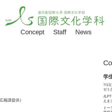
Concept
Staff
News
Co
学
7/
ゼミ
JL
広報課提供）
えま
トー