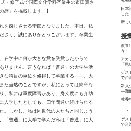
究発
卒業式・修了式で国際文化学科卒業生の市田翼さ
日本
の辞」を掲載します。】
した
新し
れを感じさせる季節となりました。本日、私
ださり、誠にありがとうございます。卒業生
授
教養
う！
、在学中に何か大きな賞を受賞したからで
アカ
「思
ありません。言うなれば「普通」の大学生活
ゲス
きな科目の単位を修得して卒業する――、大
で台
また当然のことですが、私にとっては簡単な
新入
―謎
り、私には重度障害があり、身支度にも介助
教養
に入学したとしても、四年間通い続けられる
・
た。しかし、私は同世代の人たちと同じよう
ゲス
、「普通」に大学で学んだ私は「普通」に大
で台