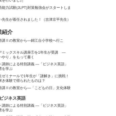
表を行いました
語能力試験(JLPT)対策勉強会がスタートしま
い先生が着任されました！（吉津京平先生）
業紹介
特講Ⅱの教室から―錦江台小学校へ行こ
デミックスキル講座①を1年生が受講 ―
いやり」をもって書く
ト講師による特別講義 ―「ビジネス英語」
湾を学ぶ
生ゼミナールで1年生が「謎解き」に挑戦！
解き体験で得られたものは？
特講Ⅱの教室から―「こどもの日」文化体験
ビジネス英語
ト講師による特別講義 ―「ビジネス英語」
湾を学ぶ