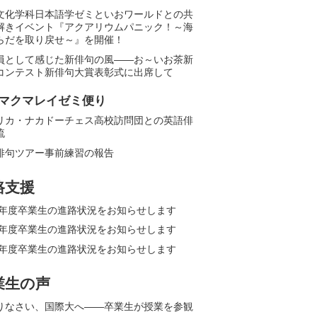
文化学科日本語学ゼミといおワールドとの共
解きイベント『アクアリウムパニック！～海
らだを取り戻せ～』を開催！
員として感じた新俳句の風――お～いお茶新
コンテスト新俳句大賞表彰式に出席して
マクマレイゼミ便り
リカ・ナカドーチェス高校訪問団との英語俳
流
俳句ツアー事前練習の報告
路支援
25年度卒業生の進路状況をお知らせします
24年度卒業生の進路状況をお知らせします
23年度卒業生の進路状況をお知らせします
業生の声
りなさい、国際大へ――卒業生が授業を参観