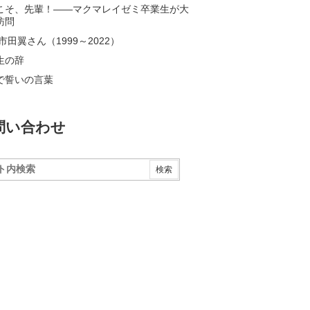
こそ、先輩！――マクマレイゼミ卒業生が大
訪問
市田翼さん（1999～2022）
生の辞
で誓いの言葉
問い合わせ