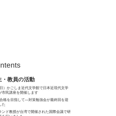
鹿児島国際大学
ntents
生・教員の活動
12(日）かごしま近代文学館で日本近現代文学
が市民講座を開催します
PT合格を目指して—対策勉強会が最終回を迎
した
ランド教授が台湾で開催された国際会議で研