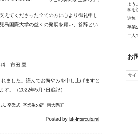
よう
学を
支えてくださった全ての方に心より御礼申し
追悼 
児島国際大学の益々の発展を願い、答辞とい
卒業
二人
お
科 市田 翼
逝されました。謹んでお悔やみを申し上げますと
す。（2022年5月7日追記）
了式
,
卒業式
,
卒業生の辞
,
南大隅町
Posted by
iuk-intercultural