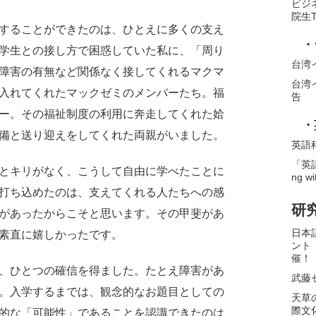
ビジ
院生
することができたのは、ひとえに多くの支え
・
学生との接し方で困惑していた私に、「周り
台湾
障害の有無など関係なく接してくれるマクマ
台湾
入れてくれたマックゼミのメンバーたち。福
告
ー。その福祉制度の利用に奔走してくれた姶
・
備と送り迎えをしてくれた両親がいました。
英語
「英語
とキリがなく、こうして自由に学べたことに
ng wi
打ち込めたのは、支えてくれる人たちへの感
研
があったからこそと思います。その甲斐があ
日本
素直に嬉しかったです。
ント
催！
、ひとつの確信を得ました。たとえ障害があ
武藤
。入学するまでは、観念的なお題目としての
天草
際文
的な「可能性」であることを認識できたのは