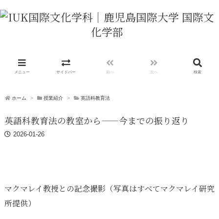
メニュー
サイドバー
前へ
次へ
検索
ホーム
>
授業紹介
>
英語科教育法
英語科教育法の教室から——今までの振り返り
2026-01-26
マクマレイ教授との記念撮影（写真はすべてマクマレイ研究
所提供）