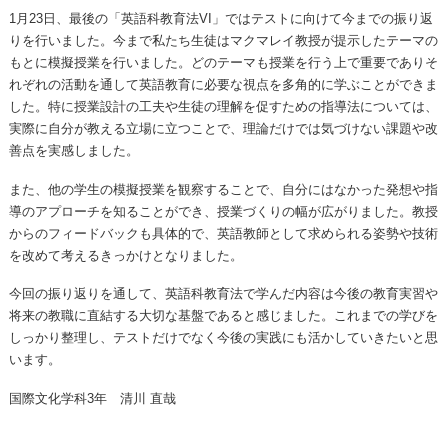
1月23日、最後の「英語科教育法VI」ではテストに向けて今までの振り返
りを行いました。今まで私たち生徒はマクマレイ教授が提示したテーマの
もとに模擬授業を行いました。どのテーマも授業を行う上で重要でありそ
れぞれの活動を通して英語教育に必要な視点を多角的に学ぶことができま
した。特に授業設計の工夫や生徒の理解を促すための指導法については、
実際に自分が教える立場に立つことで、理論だけでは気づけない課題や改
善点を実感しました。
また、他の学生の模擬授業を観察することで、自分にはなかった発想や指
導のアプローチを知ることができ、授業づくりの幅が広がりました。教授
からのフィードバックも具体的で、英語教師として求められる姿勢や技術
を改めて考えるきっかけとなりました。
今回の振り返りを通して、英語科教育法で学んだ内容は今後の教育実習や
将来の教職に直結する大切な基盤であると感じました。これまでの学びを
しっかり整理し、テストだけでなく今後の実践にも活かしていきたいと思
います。
国際文化学科3年 清川 直哉