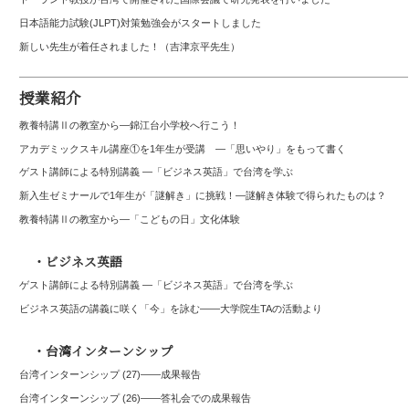
日本語能力試験(JLPT)対策勉強会がスタートしました
新しい先生が着任されました！（吉津京平先生）
授業紹介
教養特講Ⅱの教室から―錦江台小学校へ行こう！
アカデミックスキル講座①を1年生が受講 ―「思いやり」をもって書く
ゲスト講師による特別講義 ―「ビジネス英語」で台湾を学ぶ
新入生ゼミナールで1年生が「謎解き」に挑戦！―謎解き体験で得られたものは？
教養特講Ⅱの教室から―「こどもの日」文化体験
・ビジネス英語
ゲスト講師による特別講義 ―「ビジネス英語」で台湾を学ぶ
ビジネス英語の講義に咲く「今」を詠む――大学院生TAの活動より
・台湾インターンシップ
台湾インターンシップ (27)——成果報告
台湾インターンシップ (26)――答礼会での成果報告