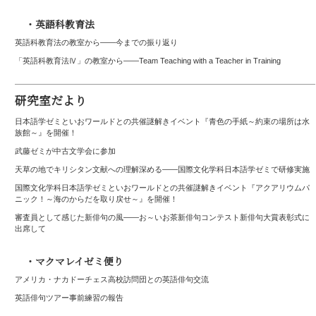
・英語科教育法
英語科教育法の教室から——今までの振り返り
「英語科教育法Ⅳ」の教室から――Team Teaching with a Teacher in Training
研究室だより
日本語学ゼミといおワールドとの共催謎解きイベント『青色の手紙～約束の場所は水
族館～』を開催！
武藤ゼミが中古文学会に参加
天草の地でキリシタン文献への理解深める――国際文化学科日本語学ゼミで研修実施
国際文化学科日本語学ゼミといおワールドとの共催謎解きイベント『アクアリウムパ
ニック！～海のからだを取り戻せ～』を開催！
審査員として感じた新俳句の風――お～いお茶新俳句コンテスト新俳句大賞表彰式に
出席して
・マクマレイゼミ便り
アメリカ・ナカドーチェス高校訪問団との英語俳句交流
英語俳句ツアー事前練習の報告