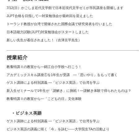
7/12(日）かごしま近代文学館で日本近現代文学ゼミが市民講座を開催します
JLPT合格を目指して—対策勉強会が最終回を迎えました
トーランド教授が台湾で開催された国際会議で研究発表を行いました
日本語能力試験(JLPT)対策勉強会がスタートしました
新しい先生が着任されました！（吉津京平先生）
授業紹介
教養特講Ⅱの教室から―錦江台小学校へ行こう！
アカデミックスキル講座①を1年生が受講 ―「思いやり」をもって書く
ゲスト講師による特別講義 ―「ビジネス英語」で台湾を学ぶ
新入生ゼミナールで1年生が「謎解き」に挑戦！―謎解き体験で得られたものは？
教養特講Ⅱの教室から―「こどもの日」文化体験
・ビジネス英語
ゲスト講師による特別講義 ―「ビジネス英語」で台湾を学ぶ
ビジネス英語の講義に咲く「今」を詠む――大学院生TAの活動より