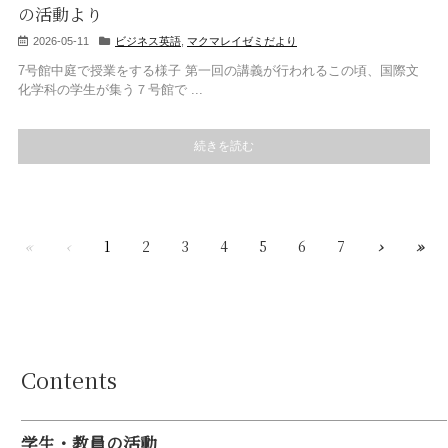
の活動より
2026-05-11
ビジネス英語
,
マクマレイゼミだより
7号館中庭で授業をする様子 第一回の講義が行われるこの頃、国際文
化学科の学生が集う７号館で ...
続きを読む
«
‹
1
2
3
4
5
6
7
›
»
Contents
学生・教員の活動