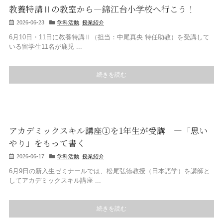
教養特講Ⅱの教室から―錦江台小学校へ行こう！
2026-06-23
学科活動
,
授業紹介
6月10日・11日に教養特講Ⅱ（担当：中尾真央 特任助教）を受講して
いる留学生11名が鹿児 ...
続きを読む
アカデミックスキル講座①を1年生が受講 ―「思い
やり」をもって書く
2026-06-17
学科活動
,
授業紹介
6月9日の新入生ゼミナールでは、松尾弘徳教授（日本語学）を講師と
してアカデミックスキル講座 ...
続きを読む