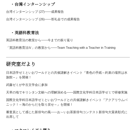
・台湾インターンシップ
台湾インターンシップ (27)——成果報告
台湾インターンシップ (26)――答礼会での成果報告
・英語科教育法
英語科教育法の教室から——今までの振り返り
「英語科教育法Ⅳ」の教室から――Team Teaching with a Teacher in Training
研究室だより
日本語学ゼミといおワールドとの共催謎解きイベント『青色の手紙～約束の場所は水
族館～』を開催！
武藤ゼミが中古文学会に参加
天草の地でキリシタン文献への理解深める――国際文化学科日本語学ゼミで研修実施
国際文化学科日本語学ゼミといおワールドとの共催謎解きイベント『アクアリウムパ
ニック！～海のからだを取り戻せ～』を開催！
審査員として感じた新俳句の風――お～いお茶新俳句コンテスト新俳句大賞表彰式に
出席して
・マクマレイゼミ便り