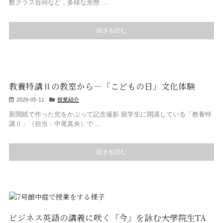
数クラス合同など，多様な形態 ...
続きを読む
教養特講Ⅱの教室から―「こどもの日」文化体験
2026-05-11
授業紹介
新聞紙で作った兜をかぶって記念撮影 留学生に開講している「教養特
講Ⅱ」（担当：中尾真央）で ...
続きを読む
ビジネス英語の講義に咲く「今」を詠む――大学院生TA