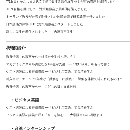
7/12(日）かごしま近代文学館で日本近現代文学ゼミが市民講座を開催します
JLPT合格を目指して—対策勉強会が最終回を迎えました
トーランド教授が台湾で開催された国際会議で研究発表を行いました
日本語能力試験(JLPT)対策勉強会がスタートしました
新しい先生が着任されました！（吉津京平先生）
授業紹介
教養特講Ⅱの教室から―錦江台小学校へ行こう！
アカデミックスキル講座①を1年生が受講 ―「思いやり」をもって書く
ゲスト講師による特別講義 ―「ビジネス英語」で台湾を学ぶ
新入生ゼミナールで1年生が「謎解き」に挑戦！―謎解き体験で得られたものは？
教養特講Ⅱの教室から―「こどもの日」文化体験
・ビジネス英語
ゲスト講師による特別講義 ―「ビジネス英語」で台湾を学ぶ
ビジネス英語の講義に咲く「今」を詠む――大学院生TAの活動より
・台湾インターンシップ