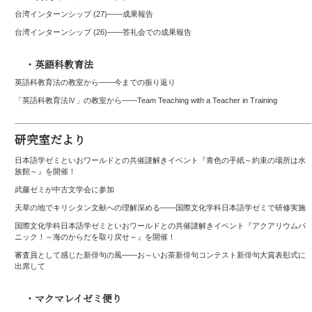
台湾インターンシップ (27)——成果報告
台湾インターンシップ (26)――答礼会での成果報告
・英語科教育法
英語科教育法の教室から——今までの振り返り
「英語科教育法Ⅳ」の教室から――Team Teaching with a Teacher in Training
研究室だより
日本語学ゼミといおワールドとの共催謎解きイベント『青色の手紙～約束の場所は水
族館～』を開催！
武藤ゼミが中古文学会に参加
天草の地でキリシタン文献への理解深める――国際文化学科日本語学ゼミで研修実施
国際文化学科日本語学ゼミといおワールドとの共催謎解きイベント『アクアリウムパ
ニック！～海のからだを取り戻せ～』を開催！
審査員として感じた新俳句の風――お～いお茶新俳句コンテスト新俳句大賞表彰式に
出席して
・マクマレイゼミ便り