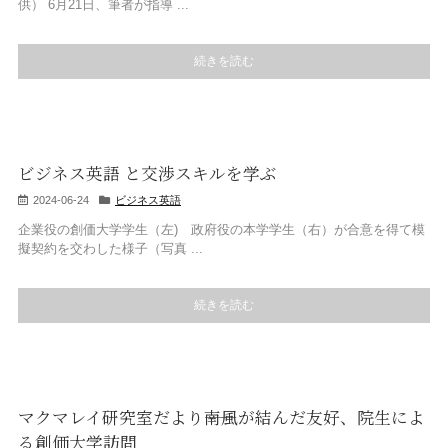
供） 6月21日、筆者が指導 ...
続きを読む
ビジネス英語 と交渉スキルを学ぶ
2024-06-24
ビジネス英語
企業役の創価大学学生（左) 政府役の本学学生（右）が合意を得て模
擬契約を交わした様子（写真 ...
続きを読む
マクマレイ研究室だより――南風が結んだ友好、院生によ
る創価大学訪問