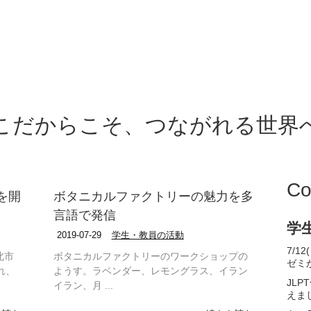
こだからこそ、つながれる世界
Co
を開
ボタニカルファクトリーの魅力を多
言語で発信
学
2019-07-29
学生・教員の活動
7/
北市
ボタニカルファクトリーのワークショップの
ゼミ
れ、
ようす。ラベンダー、レモングラス、イラン
JL
イラン、月 ...
えま