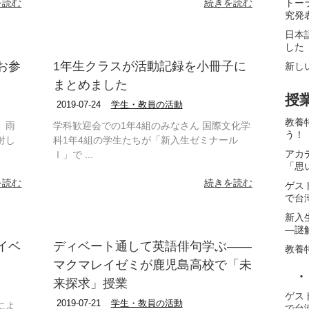
を読む
続きを読む
トー
究発
日本
した
お参
1年生クラスが活動記録を小冊子に
新し
まとめました
授
2019-07-24
学生・教員の活動
教養
。雨
学科歓迎会での1年4組のみなさん 国際文化学
う！
射し
科1年4組の学生たちが「新入生ゼミナール
アカ
Ⅰ」で ...
「思
を読む
続きを読む
ゲス
で台
新入
―謎
イベ
ディベート通して英語俳句学ぶ――
教養
マクマレイゼミが鹿児島高校で「未
・
来探求」授業
ゲス
2019-07-21
学生・教員の活動
によ
で台