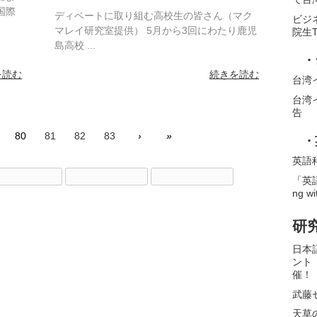
国際
ディベートに取り組む高校生の皆さん（マク
ビジ
マレイ研究室提供） 5月から3回にわたり鹿児
院生
島高校 ...
・
を読む
続きを読む
台湾
台湾
告
80
81
82
83
›
»
・
英語
「英語
ng wi
研
日本
ント
催！
武藤
天草