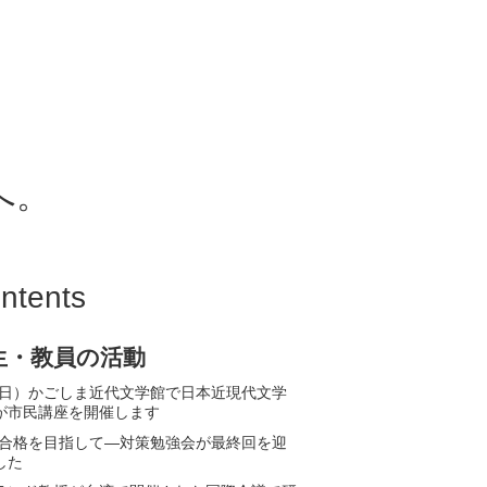
へ。
ntents
生・教員の活動
12(日）かごしま近代文学館で日本近現代文学
が市民講座を開催します
PT合格を目指して—対策勉強会が最終回を迎
した