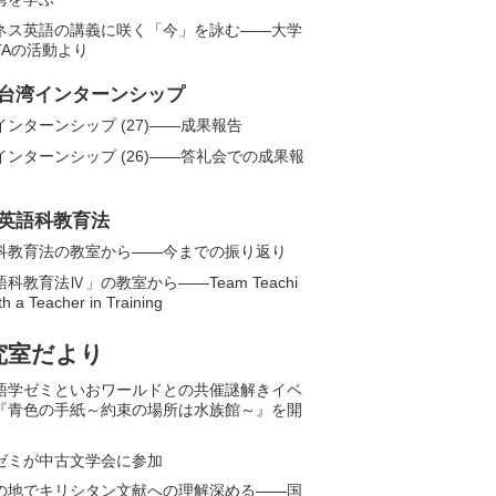
ネス英語の講義に咲く「今」を詠む――大学
TAの活動より
台湾インターンシップ
インターンシップ (27)——成果報告
インターンシップ (26)――答礼会での成果報
英語科教育法
科教育法の教室から——今までの振り返り
科教育法Ⅳ」の教室から――Team Teachi
th a Teacher in Training
究室だより
語学ゼミといおワールドとの共催謎解きイベ
『青色の手紙～約束の場所は水族館～』を開
ゼミが中古文学会に参加
の地でキリシタン文献への理解深める――国