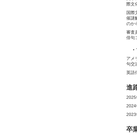
際文
国際
催謎
のか
審査
俳句
・
アメ
句交
英語
進
20
20
20
卒