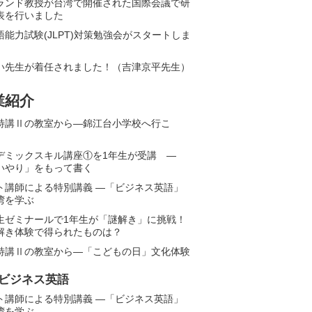
ランド教授が台湾で開催された国際会議で研
表を行いました
語能力試験(JLPT)対策勉強会がスタートしま
い先生が着任されました！（吉津京平先生）
業紹介
特講Ⅱの教室から―錦江台小学校へ行こ
デミックスキル講座①を1年生が受講 ―
いやり」をもって書く
ト講師による特別講義 ―「ビジネス英語」
湾を学ぶ
生ゼミナールで1年生が「謎解き」に挑戦！
解き体験で得られたものは？
特講Ⅱの教室から―「こどもの日」文化体験
ビジネス英語
ト講師による特別講義 ―「ビジネス英語」
湾を学ぶ