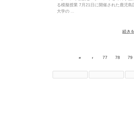
る模擬授業 7月21日に開催された鹿児島
大学の ...
続き
«
‹
77
78
79