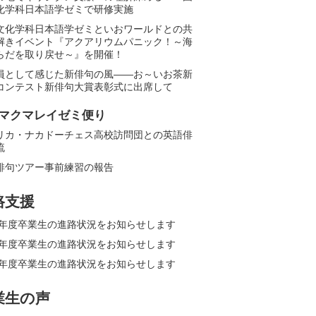
化学科日本語学ゼミで研修実施
文化学科日本語学ゼミといおワールドとの共
解きイベント『アクアリウムパニック！～海
らだを取り戻せ～』を開催！
員として感じた新俳句の風――お～いお茶新
コンテスト新俳句大賞表彰式に出席して
マクマレイゼミ便り
リカ・ナカドーチェス高校訪問団との英語俳
流
俳句ツアー事前練習の報告
路支援
25年度卒業生の進路状況をお知らせします
24年度卒業生の進路状況をお知らせします
23年度卒業生の進路状況をお知らせします
業生の声