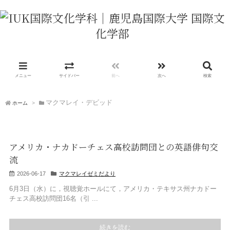
メニュー
サイドバー
前へ
次へ
検索
マクマレイ・デビッド
ホーム
>
アメリカ・ナカドーチェス高校訪問団との英語俳句交
流
2026-06-17
マクマレイゼミだより
6月3日（水）に，視聴覚ホールにて，アメリカ・テキサス州ナカドー
チェス高校訪問団16名（引 ...
続きを読む