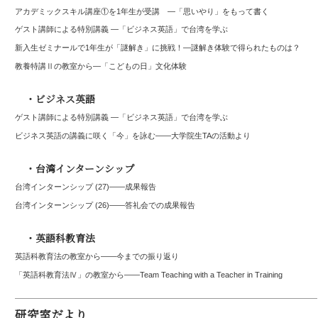
アカデミックスキル講座①を1年生が受講 ―「思いやり」をもって書く
ゲスト講師による特別講義 ―「ビジネス英語」で台湾を学ぶ
新入生ゼミナールで1年生が「謎解き」に挑戦！―謎解き体験で得られたものは？
教養特講Ⅱの教室から―「こどもの日」文化体験
・ビジネス英語
ゲスト講師による特別講義 ―「ビジネス英語」で台湾を学ぶ
ビジネス英語の講義に咲く「今」を詠む――大学院生TAの活動より
・台湾インターンシップ
台湾インターンシップ (27)——成果報告
台湾インターンシップ (26)――答礼会での成果報告
・英語科教育法
英語科教育法の教室から——今までの振り返り
「英語科教育法Ⅳ」の教室から――Team Teaching with a Teacher in Training
研究室だより