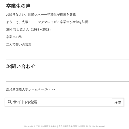
卒業生の声
お帰りなさい、国際大へ――卒業生が授業を参観
ようこそ、先輩！――マクマレイゼミ卒業生が大学を訪問
追悼 市田翼さん（1999～2022）
卒業生の辞
二人で誓いの言葉
お問い合わせ
鹿児島国際大学ホームページへ >>
Copyright ©
2026
IUK国際文化学科｜鹿児島国際大学 国際文化学部
All Rights Reserved.