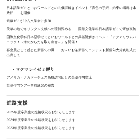
日本語学ゼミといおワールドとの共催謎解きイベント『青色の手紙～約束の場所は水
族館～』を開催！
武藤ゼミが中古文学会に参加
天草の地でキリシタン文献への理解深める――国際文化学科日本語学ゼミで研修実施
国際文化学科日本語学ゼミといおワールドとの共催謎解きイベント『アクアリウムパ
ニック！～海のからだを取り戻せ～』を開催！
審査員として感じた新俳句の風――お～いお茶新俳句コンテスト新俳句大賞表彰式に
出席して
・マクマレイゼミ便り
アメリカ・ナカドーチェス高校訪問団との英語俳句交流
英語俳句ツアー事前練習の報告
進路支援
2025年度卒業生の進路状況をお知らせします
2024年度卒業生の進路状況をお知らせします
2023年度卒業生の進路状況をお知らせします