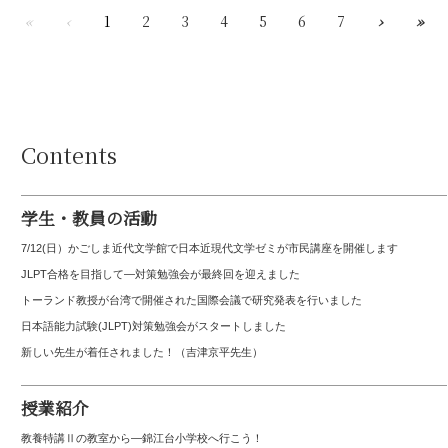
«
‹
1
2
3
4
5
6
7
›
»
Contents
学生・教員の活動
7/12(日）かごしま近代文学館で日本近現代文学ゼミが市民講座を開催します
JLPT合格を目指して—対策勉強会が最終回を迎えました
トーランド教授が台湾で開催された国際会議で研究発表を行いました
日本語能力試験(JLPT)対策勉強会がスタートしました
新しい先生が着任されました！（吉津京平先生）
授業紹介
教養特講Ⅱの教室から―錦江台小学校へ行こう！