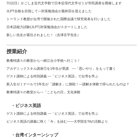
7/12(日）かごしま近代文学館で日本近現代文学ゼミが市民講座を開催します
JLPT合格を目指して—対策勉強会が最終回を迎えました
トーランド教授が台湾で開催された国際会議で研究発表を行いました
日本語能力試験(JLPT)対策勉強会がスタートしました
新しい先生が着任されました！（吉津京平先生）
授業紹介
教養特講Ⅱの教室から―錦江台小学校へ行こう！
アカデミックスキル講座①を1年生が受講 ―「思いやり」をもって書く
ゲスト講師による特別講義 ―「ビジネス英語」で台湾を学ぶ
新入生ゼミナールで1年生が「謎解き」に挑戦！―謎解き体験で得られたものは？
教養特講Ⅱの教室から―「こどもの日」文化体験
・ビジネス英語
ゲスト講師による特別講義 ―「ビジネス英語」で台湾を学ぶ
ビジネス英語の講義に咲く「今」を詠む――大学院生TAの活動より
・台湾インターンシップ