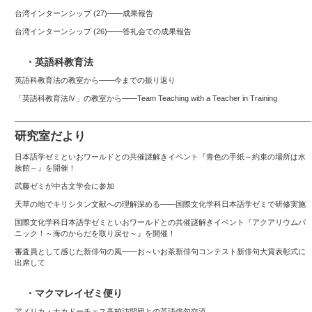
台湾インターンシップ (27)——成果報告
台湾インターンシップ (26)――答礼会での成果報告
・英語科教育法
英語科教育法の教室から——今までの振り返り
「英語科教育法Ⅳ」の教室から――Team Teaching with a Teacher in Training
研究室だより
日本語学ゼミといおワールドとの共催謎解きイベント『青色の手紙～約束の場所は水
族館～』を開催！
武藤ゼミが中古文学会に参加
天草の地でキリシタン文献への理解深める――国際文化学科日本語学ゼミで研修実施
国際文化学科日本語学ゼミといおワールドとの共催謎解きイベント『アクアリウムパ
ニック！～海のからだを取り戻せ～』を開催！
審査員として感じた新俳句の風――お～いお茶新俳句コンテスト新俳句大賞表彰式に
出席して
・マクマレイゼミ便り
アメリカ・ナカドーチェス高校訪問団との英語俳句交流