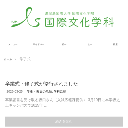
メニュー
サイドバー
前へ
次へ
検索
修了式
ホーム
>
卒業式・修了式が挙行されました
2026-03-25
学生・教員の活動
,
学科活動
卒業証書を受け取る坂口さん（入試広報課提供） 3月19日に本学坂之
上キャンパスで2025年 ...
続きを読む