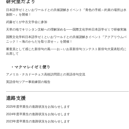
研究室だより
日本語学ゼミといおワールドとの共催謎解きイベント『青色の手紙～約束の場所は水
族館～』を開催！
武藤ゼミが中古文学会に参加
天草の地でキリシタン文献への理解深める――国際文化学科日本語学ゼミで研修実施
国際文化学科日本語学ゼミといおワールドとの共催謎解きイベント『アクアリウムパ
ニック！～海のからだを取り戻せ～』を開催！
審査員として感じた新俳句の風――お～いお茶新俳句コンテスト新俳句大賞表彰式に
出席して
・マクマレイゼミ便り
アメリカ・ナカドーチェス高校訪問団との英語俳句交流
英語俳句ツアー事前練習の報告
進路支援
2025年度卒業生の進路状況をお知らせします
2024年度卒業生の進路状況をお知らせします
2023年度卒業生の進路状況をお知らせします