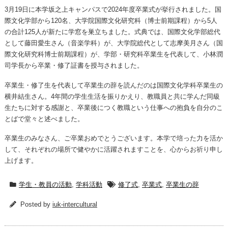
3月19日に本学坂之上キャンパスで2024年度卒業式が挙行されました。国
際文化学部から120名、大学院国際文化研究科（博士前期課程）から5人
の合計125人が新たに学窓を巣立ちました。式典では、国際文化学部総代
として藤田愛生さん（音楽学科）が、大学院総代として志摩美月さん（国
際文化研究科博士前期課程）が、学部・研究科卒業生を代表して、小林潤
司学長から卒業・修了証書を授与されました。
卒業生・修了生を代表して卒業生の辞を読んだのは国際文化学科卒業生の
横井結生さん。4年間の学生生活を振りかえり、教職員と共に学んだ同級
生たちに対する感謝と、卒業後につく教職という仕事への抱負を自分のこ
とばで堂々と述べました。
卒業生のみなさん、ご卒業おめでとうございます。本学で培った力を活か
して、それぞれの場所で健やかに活躍されますことを、心からお祈り申し
上げます。
学生・教員の活動
,
学科活動
修了式
,
卒業式
,
卒業生の辞
Posted by
iuk-intercultural