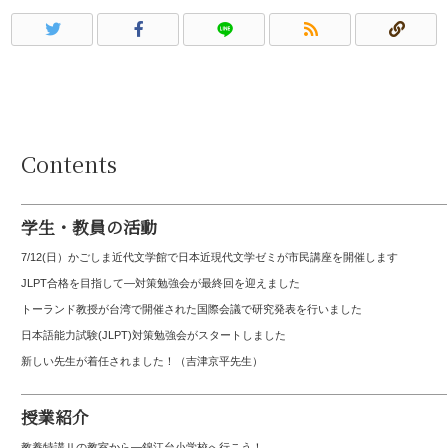
Contents
学生・教員の活動
7/12(日）かごしま近代文学館で日本近現代文学ゼミが市民講座を開催します
JLPT合格を目指して—対策勉強会が最終回を迎えました
トーランド教授が台湾で開催された国際会議で研究発表を行いました
日本語能力試験(JLPT)対策勉強会がスタートしました
新しい先生が着任されました！（吉津京平先生）
授業紹介
教養特講Ⅱの教室から―錦江台小学校へ行こう！