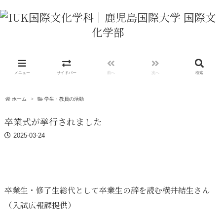
メニュー
サイドバー
前へ
次へ
検索
ホーム
>
学生・教員の活動
卒業式が挙行されました
2025-03-24
卒業生・修了生総代として卒業生の辞を読む横井結生さん
（入試広報課提供）