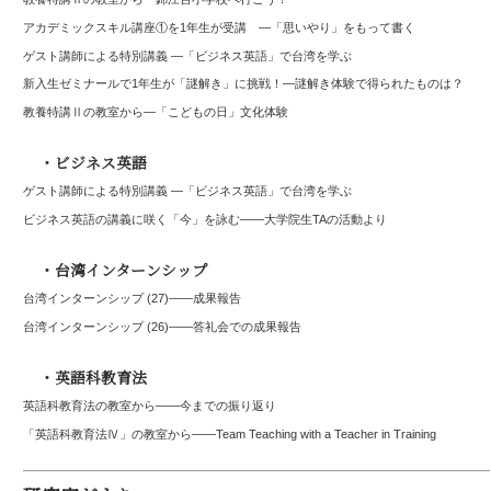
アカデミックスキル講座①を1年生が受講 ―「思いやり」をもって書く
ゲスト講師による特別講義 ―「ビジネス英語」で台湾を学ぶ
新入生ゼミナールで1年生が「謎解き」に挑戦！―謎解き体験で得られたものは？
教養特講Ⅱの教室から―「こどもの日」文化体験
・ビジネス英語
ゲスト講師による特別講義 ―「ビジネス英語」で台湾を学ぶ
ビジネス英語の講義に咲く「今」を詠む――大学院生TAの活動より
・台湾インターンシップ
台湾インターンシップ (27)——成果報告
台湾インターンシップ (26)――答礼会での成果報告
・英語科教育法
英語科教育法の教室から——今までの振り返り
「英語科教育法Ⅳ」の教室から――Team Teaching with a Teacher in Training