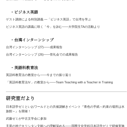
・ビジネス英語
ゲスト講師による特別講義 ―「ビジネス英語」で台湾を学ぶ
ビジネス英語の講義に咲く「今」を詠む――大学院生TAの活動より
・台湾インターンシップ
台湾インターンシップ (27)——成果報告
台湾インターンシップ (26)――答礼会での成果報告
・英語科教育法
英語科教育法の教室から——今までの振り返り
「英語科教育法Ⅳ」の教室から――Team Teaching with a Teacher in Training
研究室だより
日本語学ゼミといおワールドとの共催謎解きイベント『青色の手紙～約束の場所は水
族館～』を開催！
武藤ゼミが中古文学会に参加
天草の地でキリシタン文献への理解深める――国際文化学科日本語学ゼミで研修実施