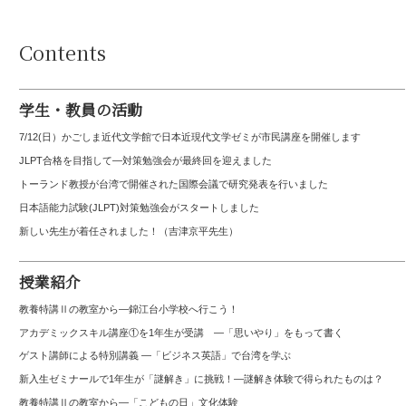
Contents
学生・教員の活動
7/12(日）かごしま近代文学館で日本近現代文学ゼミが市民講座を開催します
JLPT合格を目指して—対策勉強会が最終回を迎えました
トーランド教授が台湾で開催された国際会議で研究発表を行いました
日本語能力試験(JLPT)対策勉強会がスタートしました
新しい先生が着任されました！（吉津京平先生）
授業紹介
教養特講Ⅱの教室から―錦江台小学校へ行こう！
アカデミックスキル講座①を1年生が受講 ―「思いやり」をもって書く
ゲスト講師による特別講義 ―「ビジネス英語」で台湾を学ぶ
新入生ゼミナールで1年生が「謎解き」に挑戦！―謎解き体験で得られたものは？
教養特講Ⅱの教室から―「こどもの日」文化体験