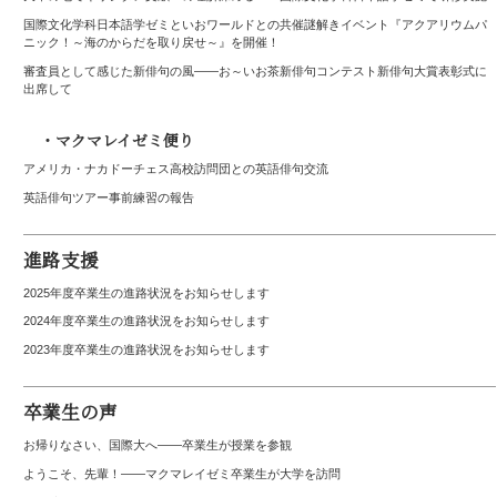
国際文化学科日本語学ゼミといおワールドとの共催謎解きイベント『アクアリウムパ
ニック！～海のからだを取り戻せ～』を開催！
審査員として感じた新俳句の風――お～いお茶新俳句コンテスト新俳句大賞表彰式に
出席して
・マクマレイゼミ便り
アメリカ・ナカドーチェス高校訪問団との英語俳句交流
英語俳句ツアー事前練習の報告
進路支援
2025年度卒業生の進路状況をお知らせします
2024年度卒業生の進路状況をお知らせします
2023年度卒業生の進路状況をお知らせします
卒業生の声
お帰りなさい、国際大へ――卒業生が授業を参観
ようこそ、先輩！――マクマレイゼミ卒業生が大学を訪問