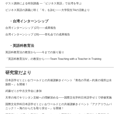
ゲスト講師による特別講義 ―「ビジネス英語」で台湾を学ぶ
ビジネス英語の講義に咲く「今」を詠む――大学院生TAの活動より
・台湾インターンシップ
台湾インターンシップ (27)——成果報告
台湾インターンシップ (26)――答礼会での成果報告
・英語科教育法
英語科教育法の教室から——今までの振り返り
「英語科教育法Ⅳ」の教室から――Team Teaching with a Teacher in Training
研究室だより
日本語学ゼミといおワールドとの共催謎解きイベント『青色の手紙～約束の場所は水
族館～』を開催！
武藤ゼミが中古文学会に参加
天草の地でキリシタン文献への理解深める――国際文化学科日本語学ゼミで研修実施
国際文化学科日本語学ゼミといおワールドとの共催謎解きイベント『アクアリウムパ
ニック！～海のからだを取り戻せ～』を開催！