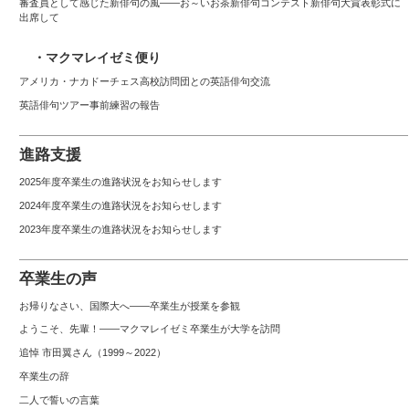
審査員として感じた新俳句の風――お～いお茶新俳句コンテスト新俳句大賞表彰式に
出席して
・マクマレイゼミ便り
アメリカ・ナカドーチェス高校訪問団との英語俳句交流
英語俳句ツアー事前練習の報告
進路支援
2025年度卒業生の進路状況をお知らせします
2024年度卒業生の進路状況をお知らせします
2023年度卒業生の進路状況をお知らせします
卒業生の声
お帰りなさい、国際大へ――卒業生が授業を参観
ようこそ、先輩！――マクマレイゼミ卒業生が大学を訪問
追悼 市田翼さん（1999～2022）
卒業生の辞
二人で誓いの言葉