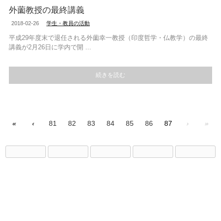
外薗教授の最終講義
2018-02-26
学生・教員の活動
平成29年度末で退任される外薗幸一教授（印度哲学・仏教学）の最終
講義が2月26日に学内で開 ...
続きを読む
«
‹
81
82
83
84
85
86
87
›
»