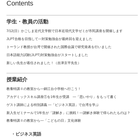
Contents
学生・教員の活動
7/12(日）かごしま近代文学館で日本近現代文学ゼミが市民講座を開催します
JLPT合格を目指して—対策勉強会が最終回を迎えました
トーランド教授が台湾で開催された国際会議で研究発表を行いました
日本語能力試験(JLPT)対策勉強会がスタートしました
新しい先生が着任されました！（吉津京平先生）
授業紹介
教養特講Ⅱの教室から―錦江台小学校へ行こう！
アカデミックスキル講座①を1年生が受講 ―「思いやり」をもって書く
ゲスト講師による特別講義 ―「ビジネス英語」で台湾を学ぶ
新入生ゼミナールで1年生が「謎解き」に挑戦！―謎解き体験で得られたものは？
教養特講Ⅱの教室から―「こどもの日」文化体験
・ビジネス英語