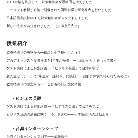
JLPT合格を目指して—対策勉強会が最終回を迎えました
トーランド教授が台湾で開催された国際会議で研究発表を行いました
日本語能力試験(JLPT)対策勉強会がスタートしました
新しい先生が着任されました！（吉津京平先生）
授業紹介
教養特講Ⅱの教室から―錦江台小学校へ行こう！
アカデミックスキル講座①を1年生が受講 ―「思いやり」をもって書く
ゲスト講師による特別講義 ―「ビジネス英語」で台湾を学ぶ
新入生ゼミナールで1年生が「謎解き」に挑戦！―謎解き体験で得られたものは？
教養特講Ⅱの教室から―「こどもの日」文化体験
・ビジネス英語
ゲスト講師による特別講義 ―「ビジネス英語」で台湾を学ぶ
ビジネス英語の講義に咲く「今」を詠む――大学院生TAの活動より
・台湾インターンシップ
台湾インターンシップ (27)——成果報告