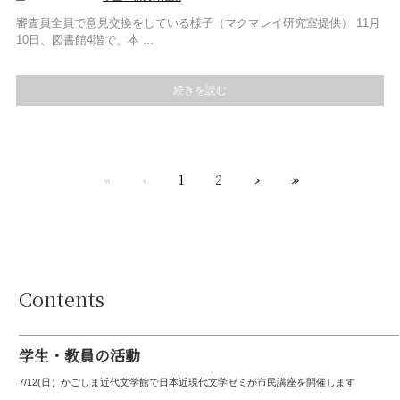
審査員全員で意見交換をしている様子（マクマレイ研究室提供） 11月
10日、図書館4階で、本 ...
続きを読む
«
‹
1
2
›
»
Contents
学生・教員の活動
7/12(日）かごしま近代文学館で日本近現代文学ゼミが市民講座を開催します