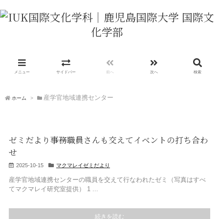
メニュー
サイドバー
前へ
次へ
検索
産学官地域連携センター
ホーム
>
ゼミだより――事務職員さんも交えてイベントの打ち合わ
せ
2025-10-15
マクマレイゼミだより
産学官地域連携センターの職員を交えて行なわれたゼミ（写真はすべ
てマクマレイ研究室提供） 1 ...
続きを読む