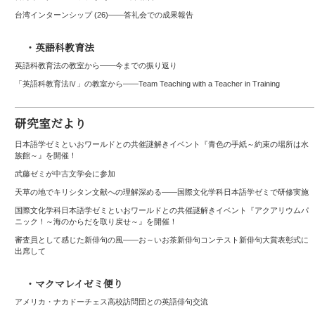
台湾インターンシップ (26)――答礼会での成果報告
・英語科教育法
英語科教育法の教室から——今までの振り返り
「英語科教育法Ⅳ」の教室から――Team Teaching with a Teacher in Training
研究室だより
日本語学ゼミといおワールドとの共催謎解きイベント『青色の手紙～約束の場所は水
族館～』を開催！
武藤ゼミが中古文学会に参加
天草の地でキリシタン文献への理解深める――国際文化学科日本語学ゼミで研修実施
国際文化学科日本語学ゼミといおワールドとの共催謎解きイベント『アクアリウムパ
ニック！～海のからだを取り戻せ～』を開催！
審査員として感じた新俳句の風――お～いお茶新俳句コンテスト新俳句大賞表彰式に
出席して
・マクマレイゼミ便り
アメリカ・ナカドーチェス高校訪問団との英語俳句交流