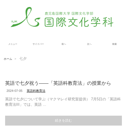
メニュー
サイドバー
前へ
次へ
検索
七夕
ホーム
>
英語で七夕祝う――「英語科教育法」の授業から
2024-07-05
英語科教育法
英語で七夕について学ぶ（マクマレイ研究室提供） 7月5日の「英語科
教育法III」では、英語 ...
続きを読む