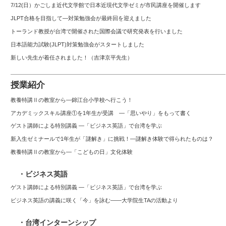
7/12(日）かごしま近代文学館で日本近現代文学ゼミが市民講座を開催します
JLPT合格を目指して—対策勉強会が最終回を迎えました
トーランド教授が台湾で開催された国際会議で研究発表を行いました
日本語能力試験(JLPT)対策勉強会がスタートしました
新しい先生が着任されました！（吉津京平先生）
授業紹介
教養特講Ⅱの教室から―錦江台小学校へ行こう！
アカデミックスキル講座①を1年生が受講 ―「思いやり」をもって書く
ゲスト講師による特別講義 ―「ビジネス英語」で台湾を学ぶ
新入生ゼミナールで1年生が「謎解き」に挑戦！―謎解き体験で得られたものは？
教養特講Ⅱの教室から―「こどもの日」文化体験
・ビジネス英語
ゲスト講師による特別講義 ―「ビジネス英語」で台湾を学ぶ
ビジネス英語の講義に咲く「今」を詠む――大学院生TAの活動より
・台湾インターンシップ