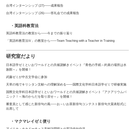
台湾インターンシップ (27)——成果報告
台湾インターンシップ (26)――答礼会での成果報告
・英語科教育法
英語科教育法の教室から——今までの振り返り
「英語科教育法Ⅳ」の教室から――Team Teaching with a Teacher in Training
研究室だより
日本語学ゼミといおワールドとの共催謎解きイベント『青色の手紙～約束の場所は水
族館～』を開催！
武藤ゼミが中古文学会に参加
天草の地でキリシタン文献への理解深める――国際文化学科日本語学ゼミで研修実施
国際文化学科日本語学ゼミといおワールドとの共催謎解きイベント『アクアリウムパ
ニック！～海のからだを取り戻せ～』を開催！
審査員として感じた新俳句の風――お～いお茶新俳句コンテスト新俳句大賞表彰式に
出席して
・マクマレイゼミ便り
アメリカ・ナカドーチェス高校訪問団との英語俳句交流