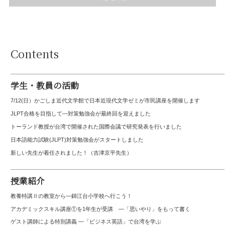
Contents
学生・教員の活動
7/12(日）かごしま近代文学館で日本近現代文学ゼミが市民講座を開催します
JLPT合格を目指して—対策勉強会が最終回を迎えました
トーランド教授が台湾で開催された国際会議で研究発表を行いました
日本語能力試験(JLPT)対策勉強会がスタートしました
新しい先生が着任されました！（吉津京平先生）
授業紹介
教養特講Ⅱの教室から―錦江台小学校へ行こう！
アカデミックスキル講座①を1年生が受講 ―「思いやり」をもって書く
ゲスト講師による特別講義 ―「ビジネス英語」で台湾を学ぶ