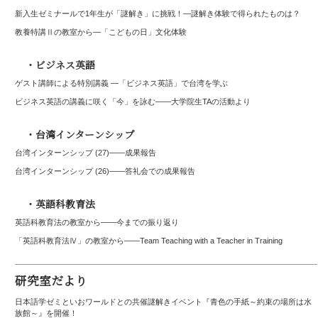
新入生ゼミナールで1年生が「謎解き」に挑戦！―謎解き体験で得られたものは？
教養特講Ⅱの教室から―「こどもの日」文化体験
・ビジネス英語
ゲスト講師による特別講義 ―「ビジネス英語」で台湾を学ぶ
ビジネス英語の講義に咲く「今」を詠む――大学院生TAの活動より
・台湾インターンシップ
台湾インターンシップ (27)——成果報告
台湾インターンシップ (26)――答礼会での成果報告
・英語科教育法
英語科教育法の教室から——今までの振り返り
「英語科教育法Ⅳ」の教室から――Team Teaching with a Teacher in Training
研究室だより
日本語学ゼミといおワールドとの共催謎解きイベント『青色の手紙～約束の場所は水
族館～』を開催！