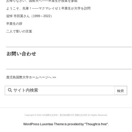
お帰りなさい、国際大へ――卒業生が授業を参観
ようこそ、先輩！――マクマレイゼミ卒業生が大学を訪問
追悼 市田翼さん（1999～2022）
卒業生の辞
二人で誓いの言葉
お問い合わせ
鹿児島国際大学ホームページへ >>
Copyright ©
2026
IUK国際文化学科｜鹿児島国際大学 国際文化学部
All Rights Reserved.
WordPress Luxeritas Theme is provided by "
Thought is free
".