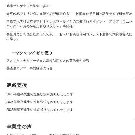
武藤ゼミが中古文学会に参加
天草の地でキリシタン文献への理解深める――国際文化学科日本語学ゼミで研修実施
国際文化学科日本語学ゼミといおワールドとの共催謎解きイベント『アクアリウムパ
ニック！～海のからだを取り戻せ～』を開催！
審査員として感じた新俳句の風――お～いお茶新俳句コンテスト新俳句大賞表彰式に
出席して
・マクマレイゼミ便り
アメリカ・ナカドーチェス高校訪問団との英語俳句交流
英語俳句ツアー事前練習の報告
進路支援
2025年度卒業生の進路状況をお知らせします
2024年度卒業生の進路状況をお知らせします
2023年度卒業生の進路状況をお知らせします
卒業生の声