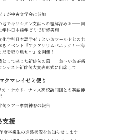
ゼミが中古文学会に参加
の地でキリシタン文献への理解深める――国
化学科日本語学ゼミで研修実施
文化学科日本語学ゼミといおワールドとの共
解きイベント『アクアリウムパニック！～海
らだを取り戻せ～』を開催！
員として感じた新俳句の風――お～いお茶新
コンテスト新俳句大賞表彰式に出席して
マクマレイゼミ便り
リカ・ナカドーチェス高校訪問団との英語俳
流
俳句ツアー事前練習の報告
路支援
25年度卒業生の進路状況をお知らせします