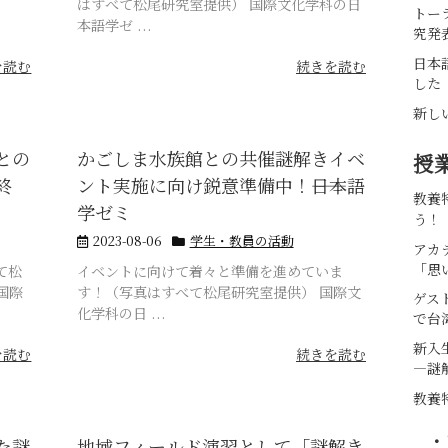
はすべて松尾研究室提供） 国際文化学科の日
トー
本語学ゼ ...
究発
日本
を読む
続きを読む
した
新し
との
かごしま水族館との共催謎解きイベ
授
終
ント実施に向け鋭意準備中！――日本語
教養
学ゼミ
う！
2023-08-06
学生・教員の活動
アカ
「思
て松
イベントに向けて着々と準備を進めていま
国際
す！（写真はすべて松尾研究室提供） 国際文
ゲス
化学科の日 ...
で台
新入
を読む
続きを読む
―謎
教養
・
た謎
地域フィールド演習として「謎解き