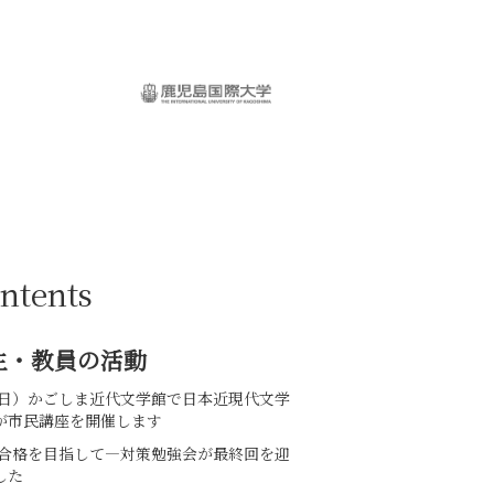
鹿児島国際大学
ntents
生・教員の活動
12(日）かごしま近代文学館で日本近現代文学
が市民講座を開催します
PT合格を目指して—対策勉強会が最終回を迎
した