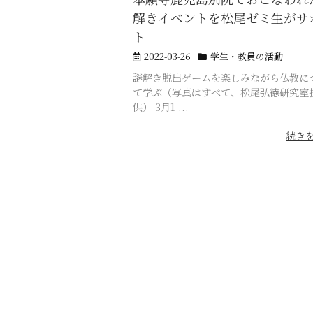
解きイベントを松尾ゼミ生がサ
ト
2022-03-26
学生・教員の活動
謎解き脱出ゲームを楽しみながら仏教に
て学ぶ（写真はすべて、松尾弘徳研究室
供） 3月1 ...
続き