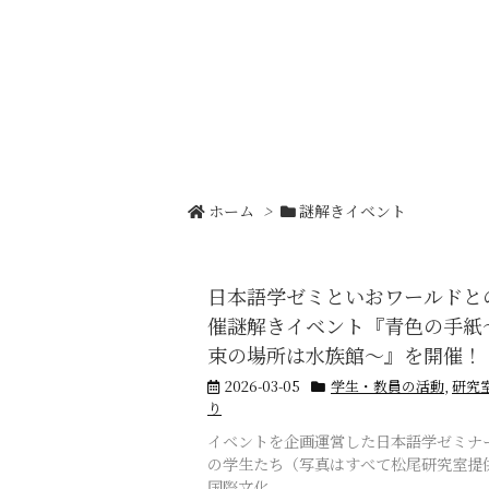
ホーム
>
謎解きイベント
日本語学ゼミといおワールドと
催謎解きイベント『青色の手紙
束の場所は水族館～』を開催！
2026-03-05
学生・教員の活動
,
研究
り
イベントを企画運営した日本語学ゼミナ
の学生たち（写真はすべて松尾研究室提
国際文化 ...