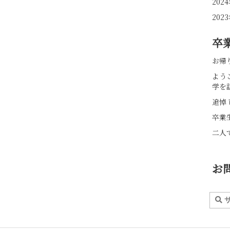
20
20
卒
お帰
よう
学を
追悼 
卒業
二人
お