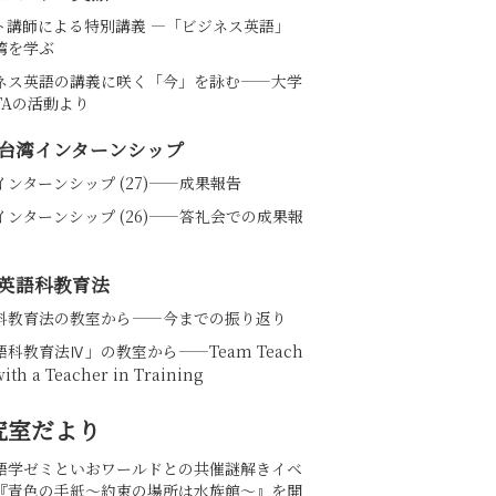
ト講師による特別講義 ―「ビジネス英語」
湾を学ぶ
ネス英語の講義に咲く「今」を詠む――大学
TAの活動より
台湾インターンシップ
インターンシップ (27)——成果報告
インターンシップ (26)――答礼会での成果報
英語科教育法
科教育法の教室から——今までの振り返り
語科教育法Ⅳ」の教室から――Team Teach
with a Teacher in Training
究室だより
語学ゼミといおワールドとの共催謎解きイベ
『青色の手紙～約束の場所は水族館～』を開