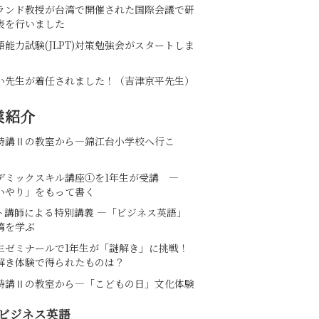
ランド教授が台湾で開催された国際会議で研
表を行いました
語能力試験(JLPT)対策勉強会がスタートしま
い先生が着任されました！（吉津京平先生）
業紹介
特講Ⅱの教室から―錦江台小学校へ行こ
デミックスキル講座①を1年生が受講 ―
いやり」をもって書く
ト講師による特別講義 ―「ビジネス英語」
湾を学ぶ
生ゼミナールで1年生が「謎解き」に挑戦！
解き体験で得られたものは？
特講Ⅱの教室から―「こどもの日」文化体験
ビジネス英語