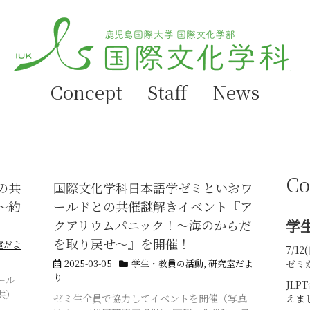
Concept
Staff
News
Co
の共
国際文化学科日本語学ゼミといおワ
～約
ールドとの共催謎解きイベント『ア
学
クアリウムパニック！～海のからだ
を取り戻せ～』を開催！
室だよ
7/
2025-03-05
学生・教員の活動
,
研究室だよ
ゼミ
り
ール
JL
供）
えま
ゼミ生全員で協力してイベントを開催（写真