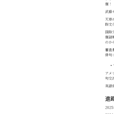
催！
武藤
天草
際文
国際
催謎
のか
審査
俳句
・
アメ
句交
英語
進
20