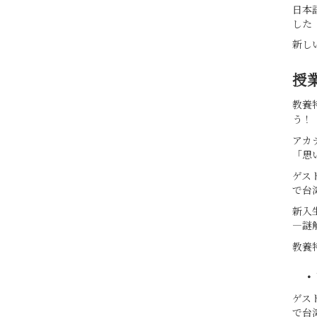
日本
した
新し
授
教養
う！
アカ
「思
ゲス
で台
新入
―謎
教養
・
ゲス
で台