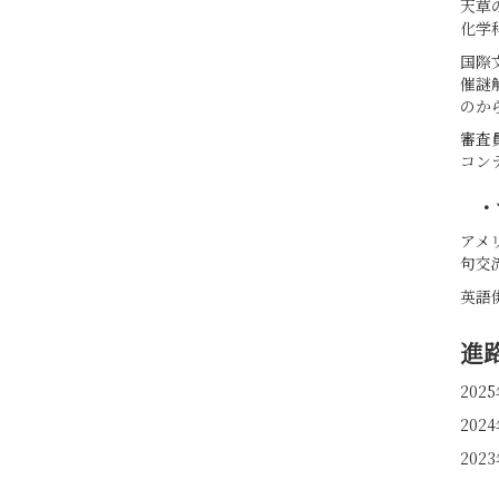
天草
化学
国際
催謎
のか
審査
コン
・
アメ
句交
英語
進
20
20
20