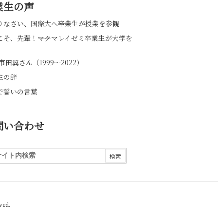
業生の声
りなさい、国際大へ――卒業生が授業を参観
こそ、先輩！――マクマレイゼミ卒業生が大学を
市田翼さん（1999～2022）
生の辞
で誓いの言葉
問い合わせ
ved.