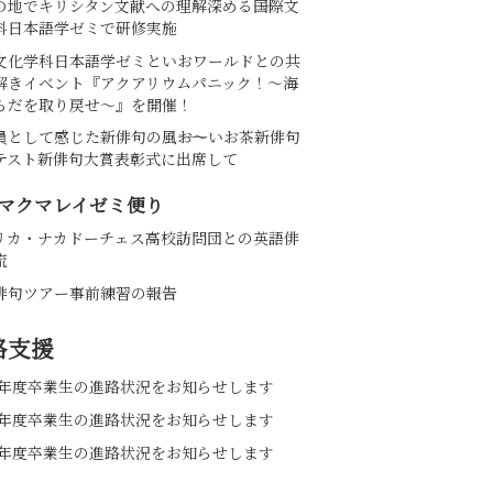
の地でキリシタン文献への理解深める――国際文
科日本語学ゼミで研修実施
文化学科日本語学ゼミといおワールドとの共
解きイベント『アクアリウムパニック！～海
らだを取り戻せ～』を開催！
員として感じた新俳句の風――お～いお茶新俳句
テスト新俳句大賞表彰式に出席して
マクマレイゼミ便り
リカ・ナカドーチェス高校訪問団との英語俳
流
俳句ツアー事前練習の報告
路支援
25年度卒業生の進路状況をお知らせします
24年度卒業生の進路状況をお知らせします
23年度卒業生の進路状況をお知らせします