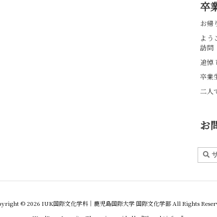
卒
お帰
よう
訪問
追悼 
卒業
二人
お
yright ©
2026
IUK国際文化学科｜鹿児島国際大学 国際文化学部
All Rights Reser