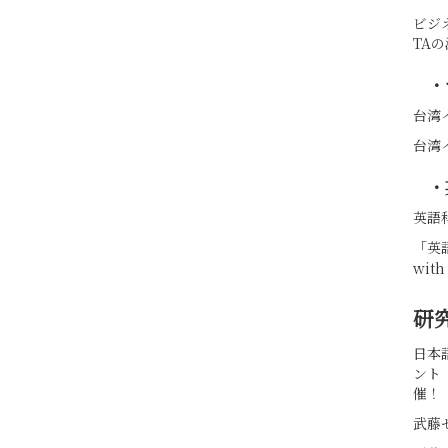
ビジ
TA
・
台湾
台湾イ
・
英語
「英語
with
研
日本
ント
催！
武藤