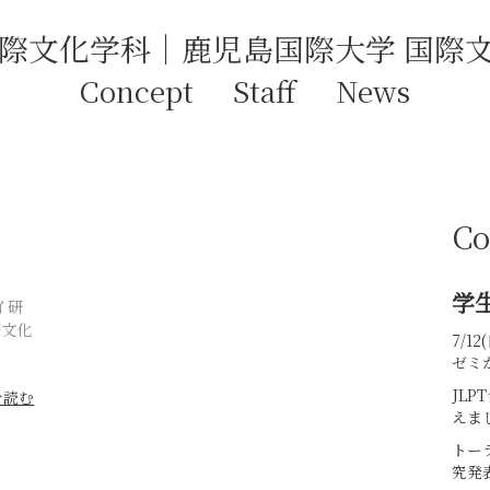
Concept
Staff
News
Co
学
イ研
際文化
7/
ゼミ
JL
を読む
えま
トー
究発