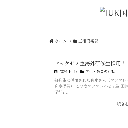
ホーム
>
三州倶楽部
マックゼミ生海外研修生採用！
2024-10-17
学生・教員の活動
研修生に採用された有水さん（マクマレ
究室提供） この度マクマレイゼミ生 国
学科2 ...
続き