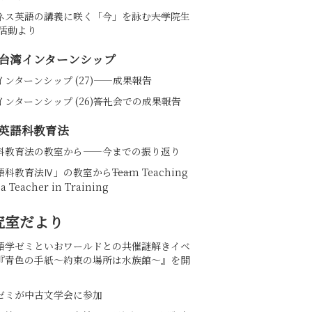
ネス英語の講義に咲く「今」を詠む――大学院生
の活動より
台湾インターンシップ
インターンシップ (27)——成果報告
ンターンシップ (26)――答礼会での成果報告
英語科教育法
科教育法の教室から——今までの振り返り
科教育法Ⅳ」の教室から――Team Teaching
 a Teacher in Training
究室だより
語学ゼミといおワールドとの共催謎解きイベ
『青色の手紙～約束の場所は水族館～』を開
ゼミが中古文学会に参加