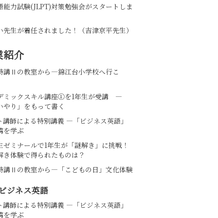
語能力試験(JLPT)対策勉強会がスタートしま
い先生が着任されました！（吉津京平先生）
業紹介
特講Ⅱの教室から―錦江台小学校へ行こ
デミックスキル講座①を1年生が受講 ―
いやり」をもって書く
ト講師による特別講義 ―「ビジネス英語」
湾を学ぶ
生ゼミナールで1年生が「謎解き」に挑戦！
解き体験で得られたものは？
特講Ⅱの教室から―「こどもの日」文化体験
ビジネス英語
ト講師による特別講義 ―「ビジネス英語」
湾を学ぶ