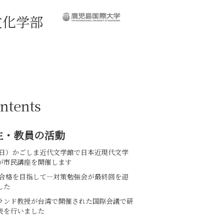
鹿児島国際大学
ntents
生・教員の活動
12(日）かごしま近代文学館で日本近現代文学
が市民講座を開催します
PT合格を目指して—対策勉強会が最終回を迎
した
ランド教授が台湾で開催された国際会議で研
表を行いました