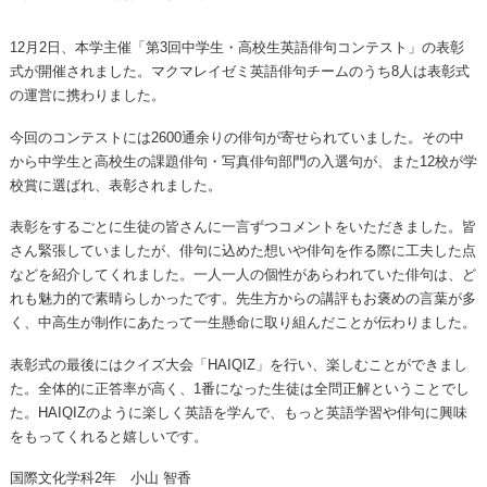
12月2日、本学主催「第3回中学生・高校生英語俳句コンテスト」の表彰
式が開催されました。マクマレイゼミ英語俳句チームのうち8人は表彰式
の運営に携わりました。
今回のコンテストには2600通余りの俳句が寄せられていました。その中
から中学生と高校生の課題俳句・写真俳句部門の入選句が、また12校が学
校賞に選ばれ、表彰されました。
表彰をするごとに生徒の皆さんに一言ずつコメントをいただきました。皆
さん緊張していましたが、俳句に込めた想いや俳句を作る際に工夫した点
などを紹介してくれました。一人一人の個性があらわれていた俳句は、ど
れも魅力的で素晴らしかったです。先生方からの講評もお褒めの言葉が多
く、中高生が制作にあたって一生懸命に取り組んだことが伝わりました。
表彰式の最後にはクイズ大会「HAIQIZ」を行い、楽しむことができまし
た。全体的に正答率が高く、1番になった生徒は全問正解ということでし
た。HAIQIZのように楽しく英語を学んで、もっと英語学習や俳句に興味
をもってくれると嬉しいです。
国際文化学科2年 小山 智香