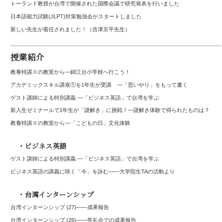
トーランド教授が台湾で開催された国際会議で研究発表を行いました
日本語能力試験(JLPT)対策勉強会がスタートしました
新しい先生が着任されました！（吉津京平先生）
授業紹介
教養特講Ⅱの教室から―錦江台小学校へ行こう！
アカデミックスキル講座①を1年生が受講 ―「思いやり」をもって書く
ゲスト講師による特別講義 ―「ビジネス英語」で台湾を学ぶ
新入生ゼミナールで1年生が「謎解き」に挑戦！―謎解き体験で得られたものは？
教養特講Ⅱの教室から―「こどもの日」文化体験
・ビジネス英語
ゲスト講師による特別講義 ―「ビジネス英語」で台湾を学ぶ
ビジネス英語の講義に咲く「今」を詠む――大学院生TAの活動より
・台湾インターンシップ
台湾インターンシップ (27)——成果報告
台湾インターンシップ (26)――答礼会での成果報告