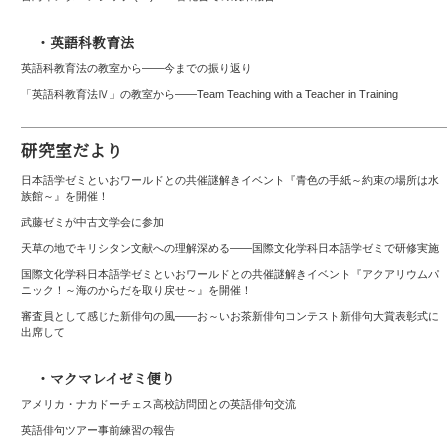
・英語科教育法
英語科教育法の教室から——今までの振り返り
「英語科教育法Ⅳ」の教室から――Team Teaching with a Teacher in Training
研究室だより
日本語学ゼミといおワールドとの共催謎解きイベント『青色の手紙～約束の場所は水
族館～』を開催！
武藤ゼミが中古文学会に参加
天草の地でキリシタン文献への理解深める――国際文化学科日本語学ゼミで研修実施
国際文化学科日本語学ゼミといおワールドとの共催謎解きイベント『アクアリウムパ
ニック！～海のからだを取り戻せ～』を開催！
審査員として感じた新俳句の風――お～いお茶新俳句コンテスト新俳句大賞表彰式に
出席して
・マクマレイゼミ便り
アメリカ・ナカドーチェス高校訪問団との英語俳句交流
英語俳句ツアー事前練習の報告