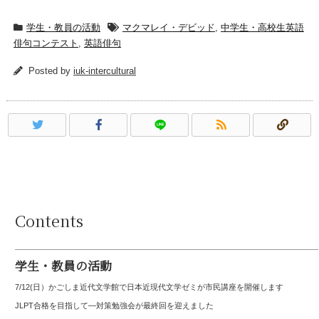
学生・教員の活動
マクマレイ・デビッド
,
中学生・高校生英語
俳句コンテスト
,
英語俳句
Posted by
iuk-intercultural
Contents
学生・教員の活動
7/12(日）かごしま近代文学館で日本近現代文学ゼミが市民講座を開催します
JLPT合格を目指して—対策勉強会が最終回を迎えました