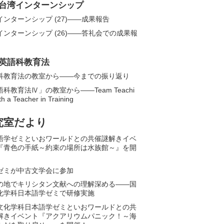
台湾インターンシップ
インターンシップ (27)——成果報告
インターンシップ (26)――答礼会での成果報
英語科教育法
科教育法の教室から——今までの振り返り
科教育法Ⅳ」の教室から――Team Teachi
th a Teacher in Training
究室だより
語学ゼミといおワールドとの共催謎解きイベ
『青色の手紙～約束の場所は水族館～』を開
ゼミが中古文学会に参加
の地でキリシタン文献への理解深める――国
化学科日本語学ゼミで研修実施
文化学科日本語学ゼミといおワールドとの共
解きイベント『アクアリウムパニック！～海