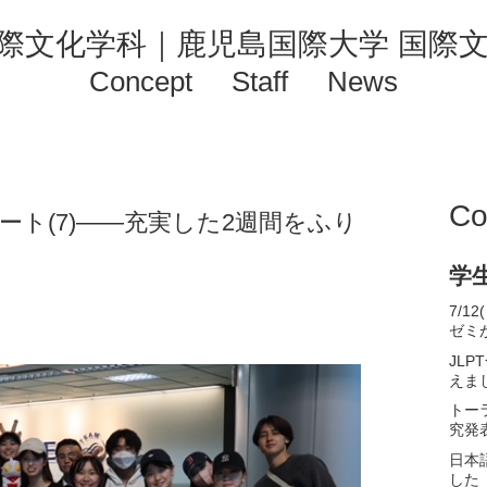
Concept
Staff
News
Co
ト(7)――充実した2週間をふり
学
7/
ゼミ
JL
えま
トー
究発
日本
した