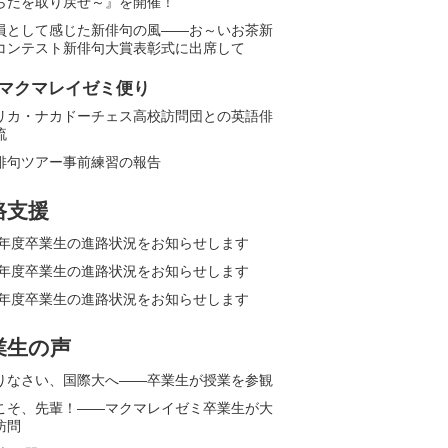
らだを取り戻せ～』を開催！
員として感じた新俳句の風――お～いお茶新
コンテスト新俳句大賞表彰式に出席して
マクマレイゼミ便り
リカ・ナカドーチェス高校訪問団との英語俳
流
俳句ツアー事前練習の報告
路支援
25年度卒業生の進路状況をお知らせします
24年度卒業生の進路状況をお知らせします
23年度卒業生の進路状況をお知らせします
業生の声
りなさい、国際大へ――卒業生が授業を参観
こそ、先輩！――マクマレイゼミ卒業生が大
訪問