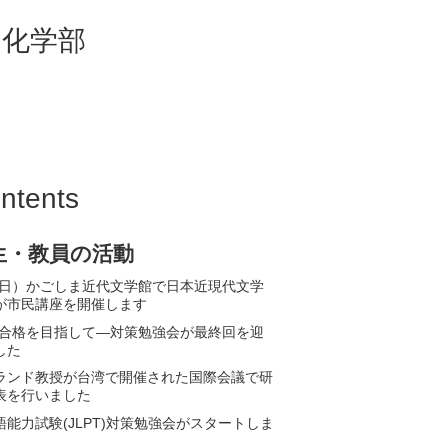
鹿児島国際大学
ntents
生・教員の活動
12(日）かごしま近代文学館で日本近現代文学
が市民講座を開催します
PT合格を目指して—対策勉強会が最終回を迎
した
ランド教授が台湾で開催された国際会議で研
表を行いました
語能力試験(JLPT)対策勉強会がスタートしま