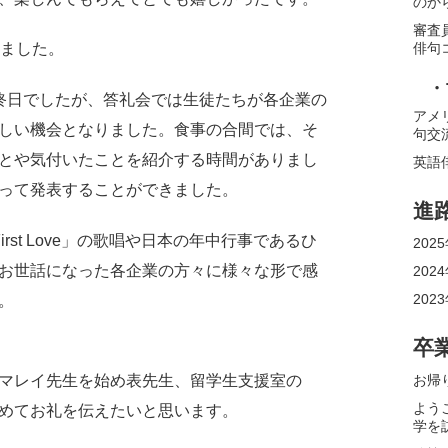
のか
審査
俳句
れました。
・
終日でしたが、答礼会では生徒たちが各企業の
アメ
しい機会となりました。食事の合間では、そ
句交
とや気付いたことを紹介する時間がありまし
英語
って発表することができました。
進
rst Love」の歌唱や日本の年中行事であるひ
20
お世話になった各企業の方々に様々な形で感
20
20
。
卒
お帰
マレイ先生を始め表先生、留学生支援室の
よう
めてお礼を伝えたいと思います。
学を