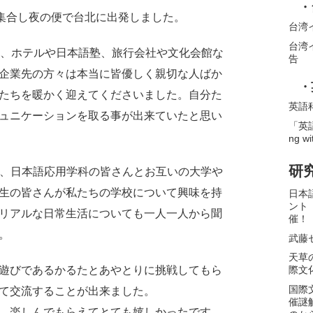
・
に集合し夜の便で台北に出発しました。
台湾
台湾
り、ホテルや日本語塾、旅行会社や文化会館な
告
企業先の方々は本当に皆優しく親切な人ばか
・
たちを暖かく迎えてくださいました。自分た
英語
ュニケーションを取る事が出来ていたと思い
「英語
ng wi
研
行き、日本語応用学科の皆さんとお互いの大学や
生の皆さんが私たちの学校について興味を持
日本
ント
リアルな日常生活についても一人一人から聞
催！
。
武藤
天草
遊びであるかるたとあやとりに挑戦してもら
際文
国際
て交流することが出来ました。
催謎
、楽しんでもらえてとても嬉しかったです。