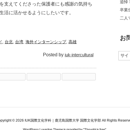
追悼 
を支えてくださった保護者にも感謝の気持ち
卒業
生活に活かせるようにしたいです。
二人
お
ド
,
台北
,
台湾
,
海外インターンシップ
,
高雄
Posted by
iuk-intercultural
pyright ©
2026
IUK国際文化学科｜鹿児島国際大学 国際文化学部
All Rights Reserv
WordPress Luxeritas Theme is provided by "
Thought is free
".