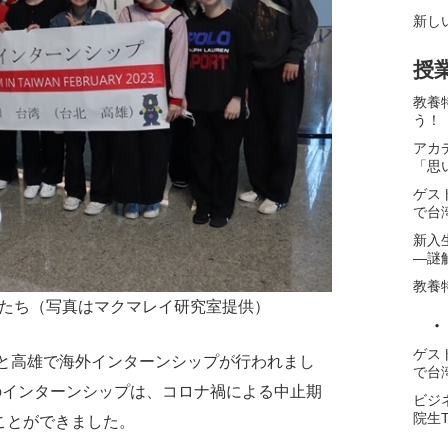
新し
授
教養
う！
アカ
「思
ゲス
で台
新入
―謎
教養
たち（写真はマクマレイ研究室提供）
・
ゲス
北と高雄で海外インターンシップが行われまし
で台
でのインターンシップは、コロナ禍による中止期
ビジ
院生
ことができました。