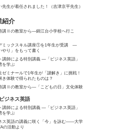
い先生が着任されました！（吉津京平先生）
業紹介
特講Ⅱの教室から―錦江台小学校へ行こ
デミックスキル講座①を1年生が受講 ―
いやり」をもって書く
ト講師による特別講義 ―「ビジネス英語」
湾を学ぶ
生ゼミナールで1年生が「謎解き」に挑戦！
解き体験で得られたものは？
特講Ⅱの教室から―「こどもの日」文化体験
ビジネス英語
ト講師による特別講義 ―「ビジネス英語」
湾を学ぶ
ネス英語の講義に咲く「今」を詠む――大学
TAの活動より