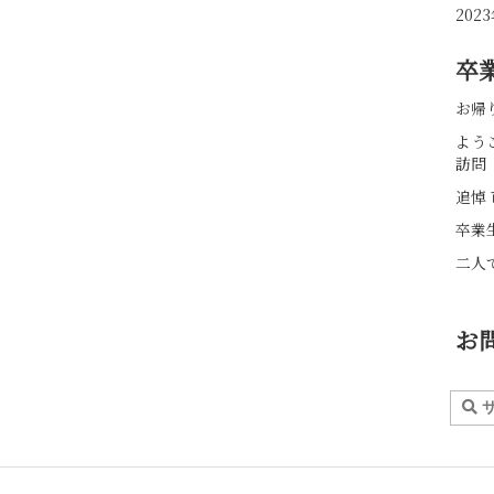
20
卒
お帰
よう
訪問
追悼 
卒業
二人
お