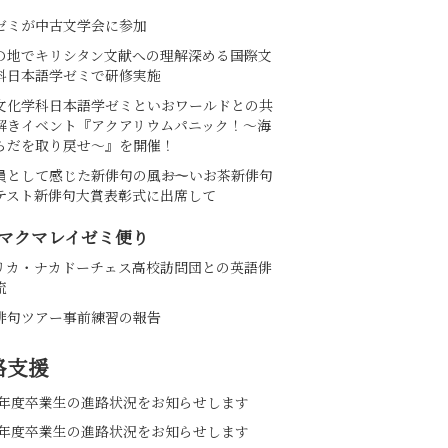
ゼミが中古文学会に参加
の地でキリシタン文献への理解深める――国際文
科日本語学ゼミで研修実施
文化学科日本語学ゼミといおワールドとの共
解きイベント『アクアリウムパニック！～海
らだを取り戻せ～』を開催！
員として感じた新俳句の風――お～いお茶新俳句
テスト新俳句大賞表彰式に出席して
マクマレイゼミ便り
リカ・ナカドーチェス高校訪問団との英語俳
流
俳句ツアー事前練習の報告
路支援
25年度卒業生の進路状況をお知らせします
24年度卒業生の進路状況をお知らせします