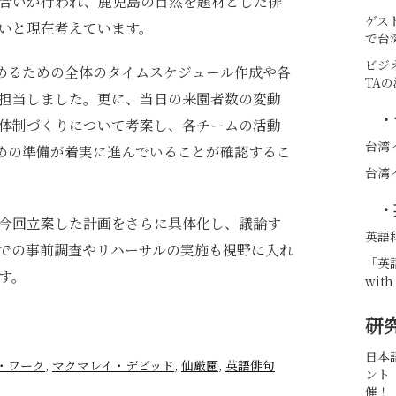
合いが行われ、鹿児島の自然を題材とした俳
ゲス
いと現在考えています。
で台
ビジ
めるための全体のタイムスケジュール作成や各
TA
担当しました。更に、当日の来園者数の変動
・
体制づくりについて考案し、各チームの活動
台湾
めの準備が着実に進んでいることが確認するこ
台湾イ
・
今回立案した計画をさらに具体化し、議論す
英語
での事前調査やリハーサルの実施も視野に入れ
「英語
す。
with
研
日本
・ワーク
,
マクマレイ・デビッド
,
仙厳園
,
英語俳句
ント
催！