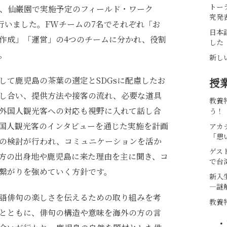
トー
は、仙巌園で実施予定のフィールド・ワーク
究発
行いました。FWチームの7名でそれぞれ「お
日本
作成」「運営」の4つのチームに分かれ、役割
した
。
新し
して鹿児島の茶葉の選定とSDGsに配慮したお
授
し合い、提供方法や接客の流れ、必要な道具
教養
外国人観光客への対応も視野に入れて話し合
う！
国人観光客のインタビューを通じた実施を計画
アカ
「思
の検討が行われ、コミュニケーションを活か
ゲス
方の出身地や鹿児島に来た理由を主に聞き、コ
で台
繋がりを強めていく方針です。
新入
―謎
語俳句の楽しさを伝えるための取り組みを考
教養
とともに、俳句の構造や意味を海外の方の言
・