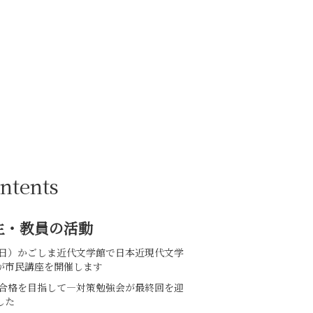
鹿児島国際大学
ntents
生・教員の活動
12(日）かごしま近代文学館で日本近現代文学
が市民講座を開催します
PT合格を目指して—対策勉強会が最終回を迎
した