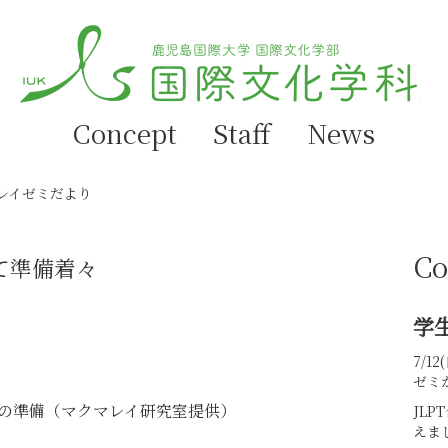
Concept
Staff
News
レイゼミだより
Co
て準備着々
学
7/
ゼミ
の準備（マクマレイ研究室提供）
JL
えま