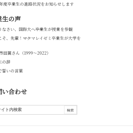
23年度卒業生の進路状況をお知らせします
業生の声
りなさい、国際大へ――卒業生が授業を参観
こそ、先輩！――マクマレイゼミ卒業生が大学を
市田翼さん（1999～2022）
生の辞
で誓いの言葉
問い合わせ