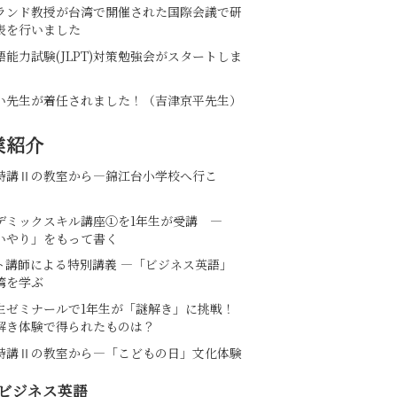
ランド教授が台湾で開催された国際会議で研
表を行いました
語能力試験(JLPT)対策勉強会がスタートしま
い先生が着任されました！（吉津京平先生）
業紹介
特講Ⅱの教室から―錦江台小学校へ行こ
デミックスキル講座①を1年生が受講 ―
いやり」をもって書く
ト講師による特別講義 ―「ビジネス英語」
湾を学ぶ
生ゼミナールで1年生が「謎解き」に挑戦！
解き体験で得られたものは？
特講Ⅱの教室から―「こどもの日」文化体験
ビジネス英語