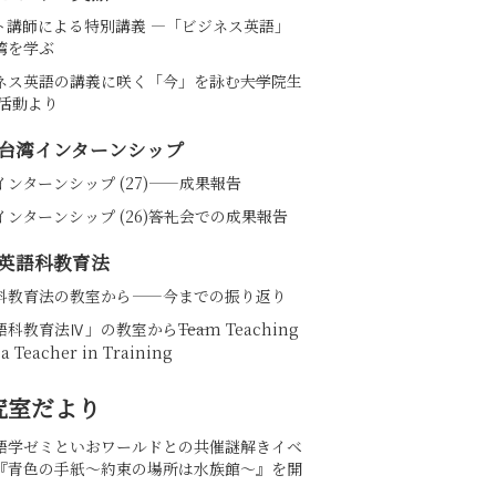
ト講師による特別講義 ―「ビジネス英語」
湾を学ぶ
ネス英語の講義に咲く「今」を詠む――大学院生
の活動より
台湾インターンシップ
インターンシップ (27)——成果報告
ンターンシップ (26)――答礼会での成果報告
英語科教育法
科教育法の教室から——今までの振り返り
科教育法Ⅳ」の教室から――Team Teaching
 a Teacher in Training
究室だより
語学ゼミといおワールドとの共催謎解きイベ
『青色の手紙～約束の場所は水族館～』を開