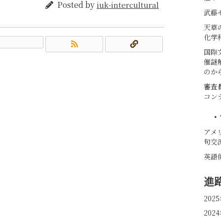
Posted by
iuk-intercultural
武藤
天草
化学
国際
催謎
のか
審査
コン
・
アメ
句交
英語
進
20
20