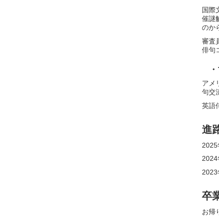
国際
催謎
のか
審査
俳句
・
アメ
句交
英語
進
20
20
20
卒
お帰