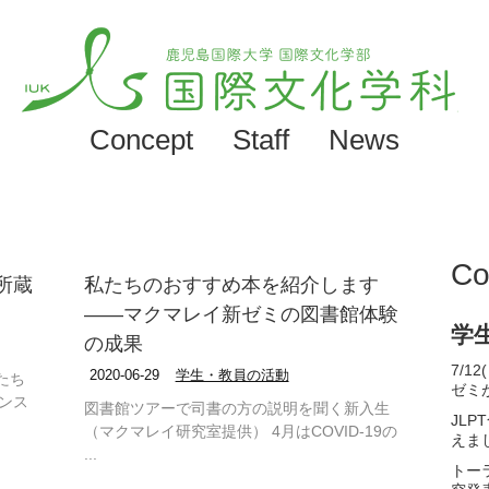
Concept
Staff
News
Co
所蔵
私たちのおすすめ本を紹介します
――マクマレイ新ゼミの図書館体験
学
の成果
7/
2020-06-29
学生・教員の活動
たち
ゼミ
ンス
図書館ツアーで司書の方の説明を聞く新入生
JL
（マクマレイ研究室提供） 4月はCOVID-19の
えま
...
トー