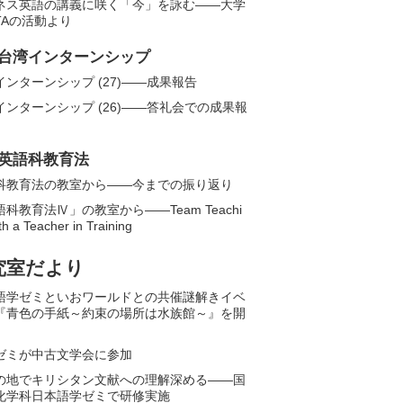
ネス英語の講義に咲く「今」を詠む――大学
TAの活動より
台湾インターンシップ
インターンシップ (27)——成果報告
インターンシップ (26)――答礼会での成果報
英語科教育法
科教育法の教室から——今までの振り返り
科教育法Ⅳ」の教室から――Team Teachi
th a Teacher in Training
究室だより
語学ゼミといおワールドとの共催謎解きイベ
『青色の手紙～約束の場所は水族館～』を開
ゼミが中古文学会に参加
の地でキリシタン文献への理解深める――国
化学科日本語学ゼミで研修実施