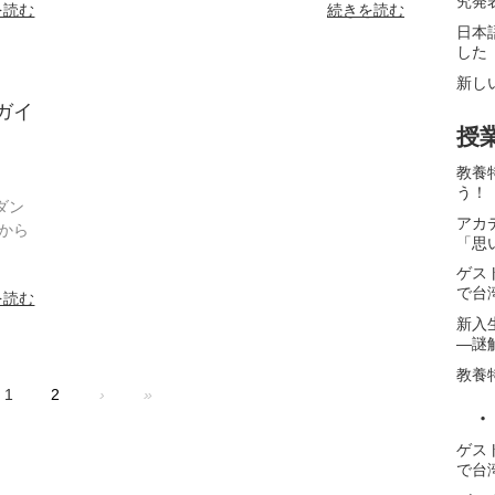
究発
を読む
続きを読む
日本
した
新し
ガイ
授
教養
う！
ダン
アカ
から
「思
ゲス
で台
を読む
新入
―謎
教養
1
2
›
»
・
ゲス
で台