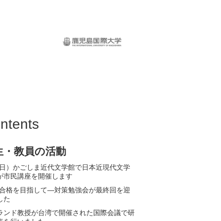
鹿児島国際大学
ntents
生・教員の活動
12(日）かごしま近代文学館で日本近現代文学
が市民講座を開催します
PT合格を目指して—対策勉強会が最終回を迎
した
ランド教授が台湾で開催された国際会議で研