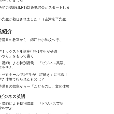
表を行いました
語能力試験(JLPT)対策勉強会がスタートしま
い先生が着任されました！（吉津京平先生）
業紹介
特講Ⅱの教室から―錦江台小学校へ行こ
デミックスキル講座①を1年生が受講 ―
いやり」をもって書く
ト講師による特別講義 ―「ビジネス英語」
湾を学ぶ
生ゼミナールで1年生が「謎解き」に挑戦！
解き体験で得られたものは？
特講Ⅱの教室から―「こどもの日」文化体験
ビジネス英語
ト講師による特別講義 ―「ビジネス英語」
湾を学ぶ