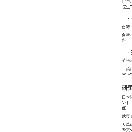
ビジ
院生
・
台湾
台湾
告
・
英語
「英語
ng wi
研
日本
ント
催！
武藤
天草
際文