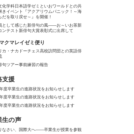
文化学科日本語学ゼミといおワールドとの共
解きイベント『アクアリウムパニック！～海
らだを取り戻せ～』を開催！
員として感じた新俳句の風――お～いお茶新
コンテスト新俳句大賞表彰式に出席して
マクマレイゼミ便り
リカ・ナカドーチェス高校訪問団との英語俳
流
俳句ツアー事前練習の報告
路支援
25年度卒業生の進路状況をお知らせします
24年度卒業生の進路状況をお知らせします
23年度卒業生の進路状況をお知らせします
業生の声
りなさい、国際大へ――卒業生が授業を参観